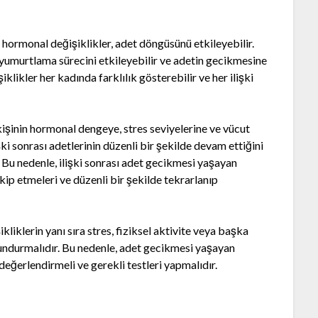
hormonal değişiklikler, adet döngüsünü etkileyebilir.
r, yumurtlama sürecini etkileyebilir ve adetin gecikmesine
klikler her kadında farklılık gösterebilir ve her ilişki
kişinin hormonal dengeye, stres seviyelerine ve vücut
şki sonrası adetlerinin düzenli bir şekilde devam ettiğini
 Bu nedenle, ilişki sonrası adet gecikmesi yaşayan
p etmeleri ve düzenli bir şekilde tekrarlanıp
iklerin yanı sıra stres, fiziksel aktivite veya başka
lundurmalıdır. Bu nedenle, adet gecikmesi yaşayan
eğerlendirmeli ve gerekli testleri yapmalıdır.