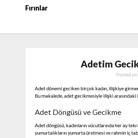
Skip
Fırınlar
to
content
Adetim Gecikt
Posted on
Adet dönemi geciken birçok kadın, ilişkiye girme
Bu makalede, adet gecikmesiyle ilişki arasındaki ili
Adet Döngüsü ve Gecikme
Adet döngüsü, kadınların vücutlarında her ay tekr
yumurtalıkların yumurta üretmesi ve rahmin iç tab