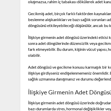
oluşmazsa, rahim iç tabakası dökülerek adet kana
Gecikmiş adet, birçok farklı faktörden kaynaklanab
beslenme alışkanlıkları ve bazı sağlık sorunları a
döngüsünü etkileyebileceği düşünülür, ancak bu 
İlişkiye girmenin adet döngüsü üzerindeki etkisi ki
sonra adet döngülerinde düzensizlik veya gecikme 
fark etmeyebilir. Bu durum, kişinin vücut yapısı, h
olabilir.
Adet döngüsü ve gecikme konusu karmaşık bir konu
ilişkiye girdiyseniz endişelenmemeniz önemlidir. 
sağlık uzmanına danışmanız ve durumu değerlend
İlişkiye Girmenin Adet Döngüsü
İlişkiye girmenin adet döngüsü üzerinde doğrudan 
bazı durumlarda stres, hormonal değişiklikler veya