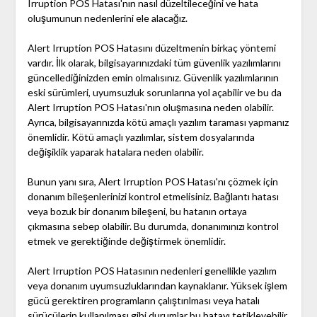
Irruption POS Hatası'nın nasıl düzeltileceğini ve hata
oluşumunun nedenlerini ele alacağız.
Alert Irruption POS Hatasını düzeltmenin birkaç yöntemi
vardır. İlk olarak, bilgisayarınızdaki tüm güvenlik yazılımlarını
güncellediğinizden emin olmalısınız. Güvenlik yazılımlarının
eski sürümleri, uyumsuzluk sorunlarına yol açabilir ve bu da
Alert Irruption POS Hatası'nın oluşmasına neden olabilir.
Ayrıca, bilgisayarınızda kötü amaçlı yazılım taraması yapmanız
önemlidir. Kötü amaçlı yazılımlar, sistem dosyalarında
değişiklik yaparak hatalara neden olabilir.
Bunun yanı sıra, Alert Irruption POS Hatası'nı çözmek için
donanım bileşenlerinizi kontrol etmelisiniz. Bağlantı hatası
veya bozuk bir donanım bileşeni, bu hatanın ortaya
çıkmasına sebep olabilir. Bu durumda, donanımınızı kontrol
etmek ve gerektiğinde değiştirmek önemlidir.
Alert Irruption POS Hatasının nedenleri genellikle yazılım
veya donanım uyumsuzluklarından kaynaklanır. Yüksek işlem
gücü gerektiren programların çalıştırılması veya hatalı
sürücülerin kullanılması gibi durumlar bu hatayı tetikleyebilir.