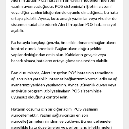
Alert Irruption POS hatasının en yaygın nedenlerinden biri
yazılım uyumsuzluğudur. POS sisteminizin işletim sistemi
veya diğer yazılım bileşenleriyle uyumlu olmadığında, bu hata
ortaya çıkabilir. Ayrıca, kötü amaçlı yazılımlar veya virüsler de
sisteme müdahale ederek Alert Irruption POS hatasına yol
açabilir.
Bu hatayla karşılaştığınızda, öncelikle donanım bağlantılarını
kontrol etmek önemlidir. Bağlantıların doğru şekilde
yapılandırıldığından emin olun. Kabloların gevşek veya
hasarlı olması, hataların ortaya çıkmasına neden olabilir.
Bazı durumlarda, Alert Irruption POS hatasının temelinde
ağ sorunları yatabilir. İnternet bağlantınızı kontrol edin ve ağ
ayarlarınızı yeniden yapılandırın. Ayrıca, güvenlik duvarı veya
antivirüs programı gibi yazılımların POS sisteminizle
uyumsuz olduğunu kontrol edin.
Hatanın çözümü için bir diğer adım, POS yazılımını
güncellemektir. Yazılım sağlayıcınızın en son
güncelleştirmelerini indirin ve yükleyin. Bu güncellemeler
genellikle hata düzeltmeleri ve performans iyileştirmeleri