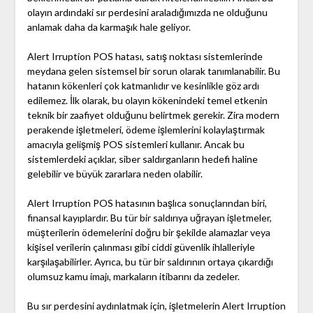
olayın ardındaki sır perdesini araladığımızda ne olduğunu
anlamak daha da karmaşık hale geliyor.
Alert Irruption POS hatası, satış noktası sistemlerinde
meydana gelen sistemsel bir sorun olarak tanımlanabilir. Bu
hatanın kökenleri çok katmanlıdır ve kesinlikle göz ardı
edilemez. İlk olarak, bu olayın kökenindeki temel etkenin
teknik bir zaafiyet olduğunu belirtmek gerekir. Zira modern
perakende işletmeleri, ödeme işlemlerini kolaylaştırmak
amacıyla gelişmiş POS sistemleri kullanır. Ancak bu
sistemlerdeki açıklar, siber saldırganların hedefi haline
gelebilir ve büyük zararlara neden olabilir.
Alert Irruption POS hatasının başlıca sonuçlarından biri,
finansal kayıplardır. Bu tür bir saldırıya uğrayan işletmeler,
müşterilerin ödemelerini doğru bir şekilde alamazlar veya
kişisel verilerin çalınması gibi ciddi güvenlik ihlalleriyle
karşılaşabilirler. Ayrıca, bu tür bir saldırının ortaya çıkardığı
olumsuz kamu imajı, markaların itibarını da zedeler.
Bu sır perdesini aydınlatmak için, işletmelerin Alert Irruption