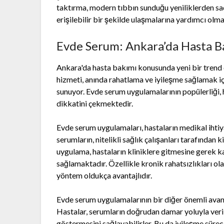
taktırma, modern tıbbın sunduğu yeniliklerden sad
erişilebilir bir şekilde ulaşmalarına yardımcı olma
Evde Serum: Ankara’da Hasta B
Ankara'da hasta bakımı konusunda yeni bir trend o
hizmeti, anında rahatlama ve iyileşme sağlamak i
sunuyor. Evde serum uygulamalarının popülerliği, 
dikkatini çekmektedir.
Evde serum uygulamaları, hastaların medikal ihtiy
serumların, nitelikli sağlık çalışanları tarafından
uygulama, hastaların kliniklere gitmesine gerek k
sağlamaktadır. Özellikle kronik rahatsızlıkları ola
yöntem oldukça avantajlıdır.
Evde serum uygulamalarının bir diğer önemli avanta
Hastalar, serumların doğrudan damar yoluyla verilm
göstermesini sağlayabilirler. Bu da iyileşme sürecin