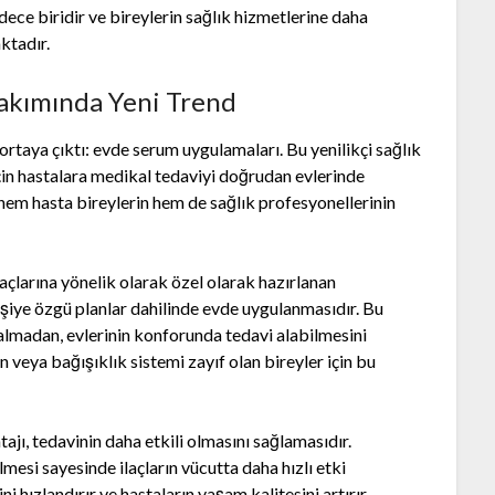
ece biridir ve bireylerin sağlık hizmetlerine daha
ktadır.
akımında Yeni Trend
rtaya çıktı: evde serum uygulamaları. Bu yenilikçi sağlık
çin hastalara medikal tedaviyi doğrudan evlerinde
hem hasta bireylerin hem de sağlık profesyonellerinin
açlarına yönelik olarak özel olarak hazırlanan
 kişiye özgü planlar dahilinde evde uygulanmasıdır. Bu
almadan, evlerinin konforunda tedavi alabilmesini
n veya bağışıklık sistemi zayıf olan bireyler için bu
jı, tedavinin daha etkili olmasını sağlamasıdır.
esi sayesinde ilaçların vücutta daha hızlı etki
i hızlandırır ve hastaların yaşam kalitesini artırır.