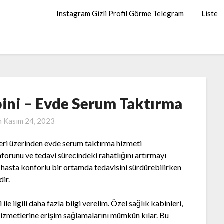
Instagram Gizli Profil Görme Telegram
Liste
bini – Evde Serum Taktırma
n
Kasım 24, 2023
leri üzerinden evde serum taktırma hizmeti
forunu ve tedavi sürecindeki rahatlığını artırmayı
hasta konforlu bir ortamda tedavisini sürdürebilirken
ir.
le ilgili daha fazla bilgi verelim. Özel sağlık kabinleri,
 hizmetlerine erişim sağlamalarını mümkün kılar. Bu