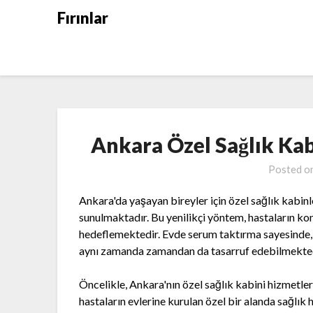
Skip
Fırınlar
to
content
Ankara Özel Sağlık Ka
Posted o
Ankara'da yaşayan bireyler için özel sağlık kabin
sunulmaktadır. Bu yenilikçi yöntem, hastaların kon
hedeflemektedir. Evde serum taktırma sayesinde, 
aynı zamanda zamandan da tasarruf edebilmekted
Öncelikle, Ankara'nın özel sağlık kabini hizmetleri i
hastaların evlerine kurulan özel bir alanda sağlık