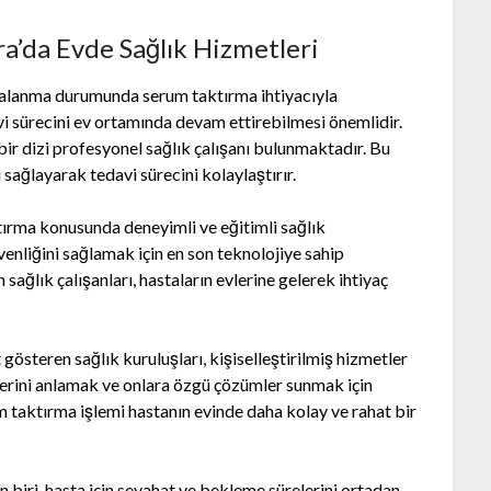
a’da Evde Sağlık Hizmetleri
aralanma durumunda serum taktırma ihtiyacıyla
vi sürecini ev ortamında devam ettirebilmesi önemlidir.
bir dizi profesyonel sağlık çalışanı bulunmaktadır. Bu
 sağlayarak tedavi sürecini kolaylaştırır.
tırma konusunda deneyimli ve eğitimli sağlık
enliğini sağlamak için en son teknolojiye sahip
 sağlık çalışanları, hastaların evlerine gelerek ihtiyaç
gösteren sağlık kuruluşları, kişiselleştirilmiş hizmetler
lerini anlamak ve onlara özgü çözümler sunmak için
m taktırma işlemi hastanın evinde daha kolay ve rahat bir
 biri, hasta için seyahat ve bekleme sürelerini ortadan