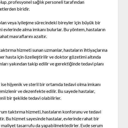
olup, profesyonel sağlık personeli tarafından
tlerden biridir.
lan veya iyileşme sürecindeki bireyler için büyük bir
ini evlerinde alma imkanı bulurlar. Bu yöntem, hastaların
hat masraflarını azaltır.
aktırma hizmeti sunan uzmanlar, hastaların ihtiyaçlarına
her hasta için özelleştirilir ve doktor gözetimi altında
umları yakından takip edilir ve gerektiğinde tedavi planı
ise hijyenik ve steril bir ortamda tedavi olma imkanı
emizlenir ve dezenfekte edilir. Bu sayede hastalar,
i bir şekilde tedavi olabilirler.
rum taktırma hizmeti, hastaların konforunu ve tedavi
ir. Bu hizmet sayesinde hastalar, evlerinde rahat bir
 maliyet tasarrufu da yapabilmektedirler. Evde serum