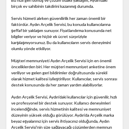
Bu hızlı geri dönüş ve çözüm odaklı yaklaşım, Aydın'daki
birçok ev sahibinin takdirini kazanmış durumda.
Servis hizmeti alırken güvenilirlik her zaman önemli bir
faktördür. Aydın Arçelik Servisi, bu konuda kullanıcılarına
şeffaf bir yaklaşım sunuyor. Fiyatlandırma konusunda net
bilgiler veriyor ve hiçbir ek ücret sürpriziyle
karşılaşmıyorsunuz. Bu da kullanıcıların servis deneyimini
olumlu yönde etkiliyor.
Müşteri memnuniyeti Aydın Arçelik Servisi için en önemli
önceliklerden biri. Her müşteri memnuniyet anketine önem
veriliyor ve gelen geri bildirimler doğrultusunda sürekli
olarak hizmet kalitesi iyileştiriliyor. Kullanıcılar, servis sonrası
destek konusunda da her zaman yardım alabiliyorlar.
Aydın Arçelik Servisi, Aydın'daki kullanıcılar için güvenilir, hızlı
ve profesyonel bir destek sunuyor. Kullanıcı deneyimleri
incelendiğinde, servis hizmetinin kalitesi ve memnuniyet
düzeyinin yüksek olduğu görülüyor. Aydın'da Arçelik marka
beyaz eşyalarınız için servis ihtiyacınız olduğunda, Aydın
Arçelik Servisi'nin size sağlayacağı çözümlerden memnun