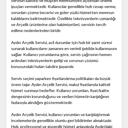
servisin kalitesi ve müşteri memnuniyeti açısından önemli
ipuçları vermektedir. Kullanıcılar genellikle hızlı cevap verme,
sorunları çözme becerisi ve güler yüzlü hizmetten memnun
kaldıklarını belirtmektedir. Özellikle teknisyenlerin uzmanlığı
ve Arçelik ürünlerine olan hakimiyetleri, servisin tercih
edilme nedenlerinden biridir.
Aydın Arçelik Servisi, acil durumlar için hızlı bir yanıt süresi
sunarak kullanıcıların zamanını en verimli şekilde kullanmasını
sağlar. Kullanıcı yorumlarına göre, servis çağrısının hemen
ardından teknisyenlerin gelişi ve sorunun çözümü
konusundaki hızları takdire şayandır.
Servis seçimi yaparken fiyatlandırma politikaları da büyük
önem taşır. Aydın Arçelik Servisi, makul fiyatlarıyla kaliteli
hizmet sunmayı hedefler. Kullanıcı yorumları, fiyat/kalite
dengesinin korunduğunu ve verilen hizmetin karşılığının
fazlasıyla alındığını göstermektedir.
Aydın Arçelik Servisi, kullanıcı yorumları ve karşılaştırmalı
incelemelerde genellikle olumlu geri bildirimler almaktadır.
Hızlı, profesyonel ve güvenilir hizmet anlayışıyla Aydın'daki