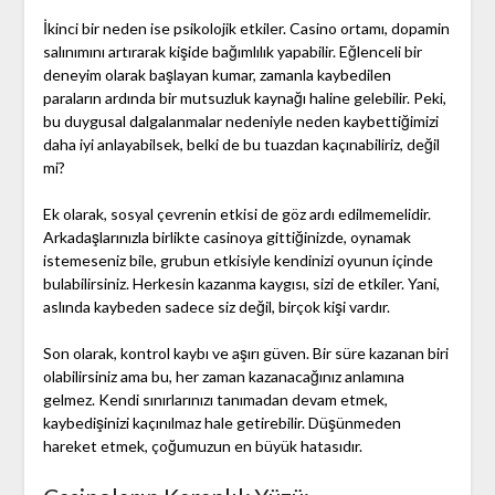
İkinci bir neden ise psikolojik etkiler. Casino ortamı, dopamin
salınımını artırarak kişide bağımlılık yapabilir. Eğlenceli bir
deneyim olarak başlayan kumar, zamanla kaybedilen
paraların ardında bir mutsuzluk kaynağı haline gelebilir. Peki,
bu duygusal dalgalanmalar nedeniyle neden kaybettiğimizi
daha iyi anlayabilsek, belki de bu tuazdan kaçınabiliriz, değil
mi?
Ek olarak, sosyal çevrenin etkisi de göz ardı edilmemelidir.
Arkadaşlarınızla birlikte casinoya gittiğinizde, oynamak
istemeseniz bile, grubun etkisiyle kendinizi oyunun içinde
bulabilirsiniz. Herkesin kazanma kaygısı, sizi de etkiler. Yani,
aslında kaybeden sadece siz değil, birçok kişi vardır.
Son olarak, kontrol kaybı ve aşırı güven. Bir süre kazanan biri
olabilirsiniz ama bu, her zaman kazanacağınız anlamına
gelmez. Kendi sınırlarınızı tanımadan devam etmek,
kaybedişinizi kaçınılmaz hale getirebilir. Düşünmeden
hareket etmek, çoğumuzun en büyük hatasıdır.