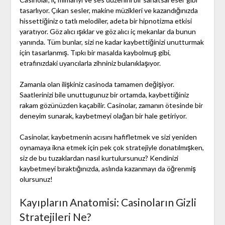
tasarlıyor. Çıkan sesler, makine müzikleri ve kazandığınızda
hissettiğiniz o tatlı melodiler, adeta bir hipnotizma etkisi
yaratıyor. Göz alıcı ışıklar ve göz alıcı iç mekanlar da bunun
yanında. Tüm bunlar, sizi ne kadar kaybettiğinizi unutturmak
için tasarlanmış. Tıpkı bir masalda kaybolmuş gibi,
etrafınızdaki uyarıcılarla zihniniz bulanıklaşıyor.
Zamanla olan ilişkiniz casinoda tamamen değişiyor.
Saatlerinizi bile unuttugunuz bir ortamda, kaybettiğiniz
rakam gözünüzden kaçabilir. Casinolar, zamanın ötesinde bir
deneyim sunarak, kaybetmeyi olağan bir hale getiriyor.
Casinolar, kaybetmenin acısını hafifletmek ve sizi yeniden
oynamaya ikna etmek için pek çok stratejiyle donatılmışken,
siz de bu tuzaklardan nasıl kurtulursunuz? Kendinizi
kaybetmeyi bıraktığınızda, aslında kazanmayı da öğrenmiş
olursunuz!
Kayıpların Anatomisi: Casinoların Gizli
Stratejileri Ne?