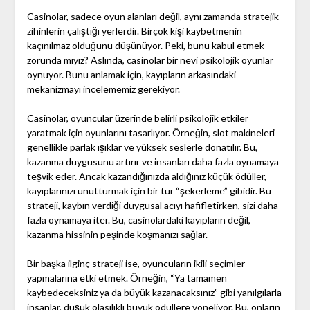
Casinolar, sadece oyun alanları değil, aynı zamanda stratejik
zihinlerin çalıştığı yerlerdir. Birçok kişi kaybetmenin
kaçınılmaz olduğunu düşünüyor. Peki, bunu kabul etmek
zorunda mıyız? Aslında, casinolar bir nevi psikolojik oyunlar
oynuyor. Bunu anlamak için, kayıpların arkasındaki
mekanizmayı incelememiz gerekiyor.
Casinolar, oyuncular üzerinde belirli psikolojik etkiler
yaratmak için oyunlarını tasarlıyor. Örneğin, slot makineleri
genellikle parlak ışıklar ve yüksek seslerle donatılır. Bu,
kazanma duygusunu artırır ve insanları daha fazla oynamaya
teşvik eder. Ancak kazandığınızda aldığınız küçük ödüller,
kayıplarınızı unutturmak için bir tür “şekerleme” gibidir. Bu
strateji, kaybın verdiği duygusal acıyı hafifletirken, sizi daha
fazla oynamaya iter. Bu, casinolardaki kayıpların değil,
kazanma hissinin peşinde koşmanızı sağlar.
Bir başka ilginç strateji ise, oyuncuların ikili seçimler
yapmalarına etki etmek. Örneğin, “Ya tamamen
kaybedeceksiniz ya da büyük kazanacaksınız” gibi yanılgılarla
insanlar, düşük olasılıklı büyük ödüllere yöneliyor. Bu, onların