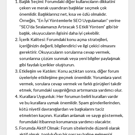
Başlık Seçimi: Forumdaki diğer kullanıcıların dikkatini
çeken ve merak uyandıran başlıklar seçmek çok
önemlidir. Başlıklarınız net, kısa ve özlü olmalıdır.
Örneğin, “En İyi Yöntemlerle SEO Uygulamaları” yerine
“SEO'da Sıralamanızı Artıracak 5 Etkili Yöntem” gibi bir
başlık, okuyucuların ilgisini daha iyi çekebilir.
İçerik Kalitesi: Forumdaki konu açma stratejileri,
içeriğinizin değerli, bilgilendirici ve ilgi çekici olmasını
gerektirir. Okuyucuların sorularına cevap vermek,
sorunlarına çözüm sunmak veya yeni bilgiler paylaşmak
gibi faydalı içerikler oluşturun.
Etkileşim ve Katılım: Konu açtıktan sonra, diğer forum
üyeleriyle etkileşime geçmek önemlidir. Yorumlara yanıt
vermek, sorulara cevap vermek ve farklı görüşleri takdir
etmek, forumdaki saygınlığınızı artırmanıza yardımcı olur.
Kurallara Uygunluk: Her forumun belirli kuralları vardır
ve bu kurallara uymak önemlidir. Spam gönderilerinden,
kötü niyetli davranışlardan ve başkalarını taciz
etmekten kaçının. Kuralları anlamak ve saygı göstermek,
forumdaki itibarınızı korumanıza yardımcı olacaktır.
Forumda Aktif Olmak: Forum sitelerinde düzenli olarak
aktif olmak, topluluğun bir parçası haline gelmenizi