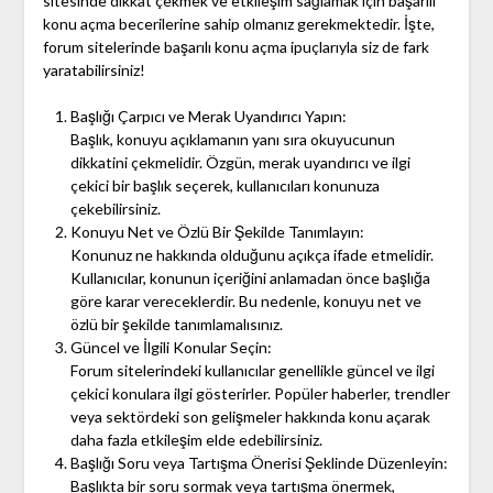
sitesinde dikkat çekmek ve etkileşim sağlamak için başarılı
konu açma becerilerine sahip olmanız gerekmektedir. İşte,
forum sitelerinde başarılı konu açma ipuçlarıyla siz de fark
yaratabilirsiniz!
Başlığı Çarpıcı ve Merak Uyandırıcı Yapın:
Başlık, konuyu açıklamanın yanı sıra okuyucunun
dikkatini çekmelidir. Özgün, merak uyandırıcı ve ilgi
çekici bir başlık seçerek, kullanıcıları konunuza
çekebilirsiniz.
Konuyu Net ve Özlü Bir Şekilde Tanımlayın:
Konunuz ne hakkında olduğunu açıkça ifade etmelidir.
Kullanıcılar, konunun içeriğini anlamadan önce başlığa
göre karar vereceklerdir. Bu nedenle, konuyu net ve
özlü bir şekilde tanımlamalısınız.
Güncel ve İlgili Konular Seçin:
Forum sitelerindeki kullanıcılar genellikle güncel ve ilgi
çekici konulara ilgi gösterirler. Popüler haberler, trendler
veya sektördeki son gelişmeler hakkında konu açarak
daha fazla etkileşim elde edebilirsiniz.
Başlığı Soru veya Tartışma Önerisi Şeklinde Düzenleyin:
Başlıkta bir soru sormak veya tartışma önermek,