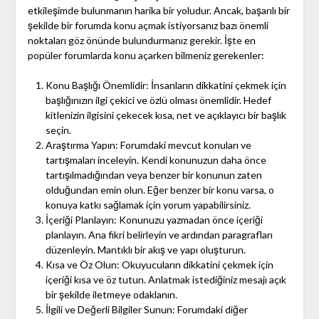
etkileşimde bulunmanın harika bir yoludur. Ancak, başarılı bir
şekilde bir forumda konu açmak istiyorsanız bazı önemli
noktaları göz önünde bulundurmanız gerekir. İşte en
popüler forumlarda konu açarken bilmeniz gerekenler:
Konu Başlığı Önemlidir: İnsanların dikkatini çekmek için
başlığınızın ilgi çekici ve özlü olması önemlidir. Hedef
kitlenizin ilgisini çekecek kısa, net ve açıklayıcı bir başlık
seçin.
Araştırma Yapın: Forumdaki mevcut konuları ve
tartışmaları inceleyin. Kendi konunuzun daha önce
tartışılmadığından veya benzer bir konunun zaten
olduğundan emin olun. Eğer benzer bir konu varsa, o
konuya katkı sağlamak için yorum yapabilirsiniz.
İçeriği Planlayın: Konunuzu yazmadan önce içeriği
planlayın. Ana fikri belirleyin ve ardından paragrafları
düzenleyin. Mantıklı bir akış ve yapı oluşturun.
Kısa ve Öz Olun: Okuyucuların dikkatini çekmek için
içeriği kısa ve öz tutun. Anlatmak istediğiniz mesajı açık
bir şekilde iletmeye odaklanın.
İlgili ve Değerli Bilgiler Sunun: Forumdaki diğer