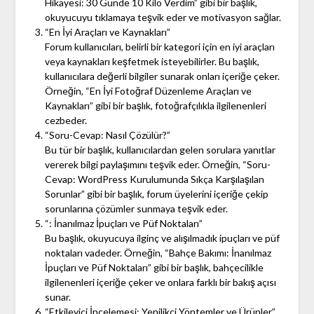
Hikayesi: 30 Günde 10 Kilo Verdim” gibi bir başlık,
okuyucuyu tıklamaya teşvik eder ve motivasyon sağlar.
“En İyi Araçları ve Kaynakları”
Forum kullanıcıları, belirli bir kategori için en iyi araçları
veya kaynakları keşfetmek isteyebilirler. Bu başlık,
kullanıcılara değerli bilgiler sunarak onları içeriğe çeker.
Örneğin, “En İyi Fotoğraf Düzenleme Araçları ve
Kaynakları” gibi bir başlık, fotoğrafçılıkla ilgilenenleri
cezbeder.
“Soru-Cevap: Nasıl Çözülür?”
Bu tür bir başlık, kullanıcılardan gelen sorulara yanıtlar
vererek bilgi paylaşımını teşvik eder. Örneğin, “Soru-
Cevap: WordPress Kurulumunda Sıkça Karşılaşılan
Sorunlar” gibi bir başlık, forum üyelerini içeriğe çekip
sorunlarına çözümler sunmaya teşvik eder.
“: İnanılmaz İpuçları ve Püf Noktaları”
Bu başlık, okuyucuya ilginç ve alışılmadık ipuçları ve püf
noktaları vadeder. Örneğin, “Bahçe Bakımı: İnanılmaz
İpuçları ve Püf Noktaları” gibi bir başlık, bahçecilikle
ilgilenenleri içeriğe çeker ve onlara farklı bir bakış açısı
sunar.
“Etkileyici İncelemesi: Yenilikçi Yöntemler ve Ürünler”