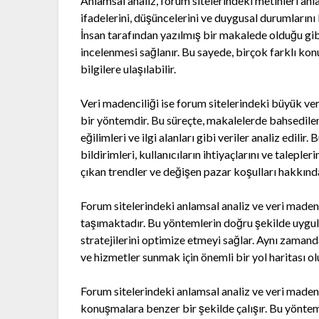
Anlamsal analiz, forum sitelerindeki metinleri anl
ifadelerini, düşüncelerini ve duygusal durumlarını b
İnsan tarafından yazılmış bir makalede olduğu gib
incelenmesi sağlanır. Bu sayede, birçok farklı kon
bilgilere ulaşılabilir.
Veri madenciliği ise forum sitelerindeki büyük ver
bir yöntemdir. Bu süreçte, makalelerde bahsedilen a
eğilimleri ve ilgi alanları gibi veriler analiz edilir
bildirimleri, kullanıcıların ihtiyaçlarını ve talep
çıkan trendler ve değişen pazar koşulları hakkında 
Forum sitelerindeki anlamsal analiz ve veri madenc
taşımaktadır. Bu yöntemlerin doğru şekilde uygul
stratejilerini optimize etmeyi sağlar. Aynı zamanda
ve hizmetler sunmak için önemli bir yol haritası ol
Forum sitelerindeki anlamsal analiz ve veri maden
konuşmalara benzer bir şekilde çalışır. Bu yönteml