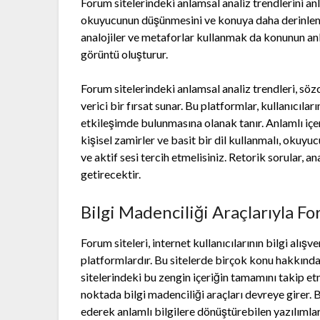
Forum sitelerindeki anlamsal analiz trendlerini anla
okuyucunun düşünmesini ve konuya daha derinlemes
analojiler ve metaforlar kullanmak da konunun anl
görüntü oluşturur.
Forum sitelerindeki anlamsal analiz trendleri, sö
verici bir fırsat sunar. Bu platformlar, kullanıcıla
etkileşimde bulunmasına olanak tanır. Anlamlı içe
kişisel zamirler ve basit bir dil kullanmalı, okuyuc
ve aktif sesi tercih etmelisiniz. Retorik sorular, an
getirecektir.
Bilgi Madenciliği Araçlarıyla Fo
Forum siteleri, internet kullanıcılarının bilgi alı
platformlardır. Bu sitelerde birçok konu hakkında 
sitelerindeki bu zengin içeriğin tamamını takip e
noktada bilgi madenciliği araçları devreye girer. B
ederek anlamlı bilgilere dönüştürebilen yazılımlar