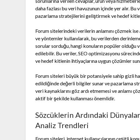
sorunlarına verilen cevaplar, ürün veya hizmetlerle 
daha fazlası bu veri havuzunun içinde yer alır. Bu v
pazarlama stratejilerini geliştirmek ve hedef kitle
Forum sitelerindeki verilerin anlamını çözmek ise
ve yöntemler kullanılarak, bu verilerden derinlemesi
sorular sorduğu, hangi konuların popüler olduğu ve 
edilebilir. Bu veriler, SEO optimizasyonu sürecind
ve hedef kitlenin ihtiyaçlarına uygun çözümler sun
Forum siteleri büyük bir potansiyele sahip gizli haz
edildiğinde değerli bilgiler sunar ve pazarlama stra
veri kaynaklarını göz ardı etmemesi ve anlamı çöz
aktif bir şekilde kullanması önemlidir.
Sözcüklerin Ardındaki Dünyalar
Analiz Trendleri
Forum siteleri, internet kullanıcılarının çeşitli ko