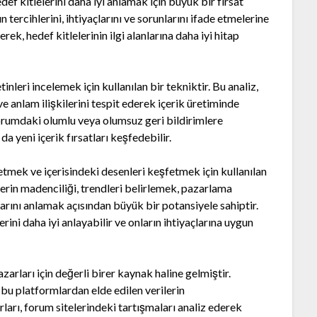
edef kitlelerini daha iyi anlamak için büyük bir fırsat
n tercihlerini, ihtiyaçlarını ve sorunlarını ifade etmelerine
erek, hedef kitlelerinin ilgi alanlarına daha iyi hitap
nleri incelemek için kullanılan bir tekniktir. Bu analiz,
e anlam ilişkilerini tespit ederek içerik üretiminde
 forumdaki olumlu veya olumsuz geri bildirimlere
da yeni içerik fırsatları keşfedebilir.
etmek ve içerisindeki desenleri keşfetmek için kullanılan
lerin madenciliği, trendleri belirlemek, pazarlama
arını anlamak açısından büyük bir potansiyele sahiptir.
lerini daha iyi anlayabilir ve onların ihtiyaçlarına uygun
azarları için değerli birer kaynak haline gelmiştir.
 bu platformlardan elde edilen verilerin
rları, forum sitelerindeki tartışmaları analiz ederek