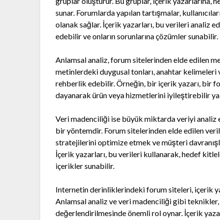
gruplar oluşturur. Bu gruplar, içerik yazarlarına, h
sunar. Forumlarda yapılan tartışmalar, kullanıcıları
olanak sağlar. İçerik yazarları, bu verileri analiz ed
edebilir ve onların sorunlarına çözümler sunabilir.
Anlamsal analiz, forum sitelerinden elde edilen meti
metinlerdeki duygusal tonları, anahtar kelimeleri v
rehberlik edebilir. Örneğin, bir içerik yazarı, bir
dayanarak ürün veya hizmetlerini iyileştirebilir ya 
Veri madenciliği ise büyük miktarda veriyi analiz 
bir yöntemdir. Forum sitelerinden elde edilen veri
stratejilerini optimize etmek ve müşteri davranışl
İçerik yazarları, bu verileri kullanarak, hedef kitle
içerikler sunabilir.
Internetin derinliklerindeki forum siteleri, içerik y
Anlamsal analiz ve veri madenciliği gibi teknikler,
değerlendirilmesinde önemli rol oynar. İçerik yaza