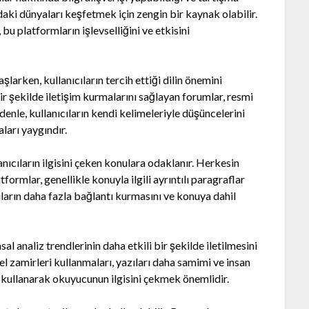
daki dünyaları keşfetmek için zengin bir kaynak olabilir.
u platformların işlevselliğini ve etkisini
şlarken, kullanıcıların tercih ettiği dilin önemini
ir şekilde iletişim kurmalarını sağlayan forumlar, resmi
denle, kullanıcıların kendi kelimeleriyle düşüncelerini
ları yaygındır.
anıcıların ilgisini çeken konulara odaklanır. Herkesin
tformlar, genellikle konuyla ilgili ayrıntılı paragraflar
uların daha fazla bağlantı kurmasını ve konuya dahil
al analiz trendlerinin daha etkili bir şekilde iletilmesini
isel zamirleri kullanmaları, yazıları daha samimi ve insan
er kullanarak okuyucunun ilgisini çekmek önemlidir.