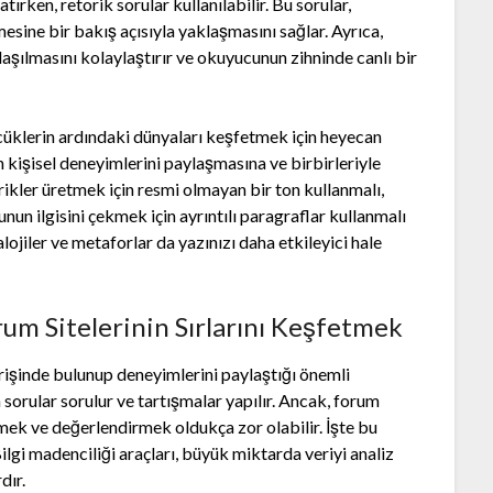
tırken, retorik sorular kullanılabilir. Bu sorular,
ine bir bakış açısıyla yaklaşmasını sağlar. Ayrıca,
aşılmasını kolaylaştırır ve okuyucunun zihninde canlı bir
zcüklerin ardındaki dünyaları keşfetmek için heyecan
rın kişisel deneyimlerini paylaşmasına ve birbirleriyle
rikler üretmek için resmi olmayan bir ton kullanmalı,
unun ilgisini çekmek için ayrıntılı paragraflar kullanmalı
alojiler ve metaforlar da yazınızı daha etkileyici hale
rum Sitelerinin Sırlarını Keşfetmek
şverişinde bulunup deneyimlerini paylaştığı önemli
sorular sorulur ve tartışmalar yapılır. Ancak, forum
tmek ve değerlendirmek oldukça zor olabilir. İşte bu
ilgi madenciliği araçları, büyük miktarda veriyi analiz
dır.