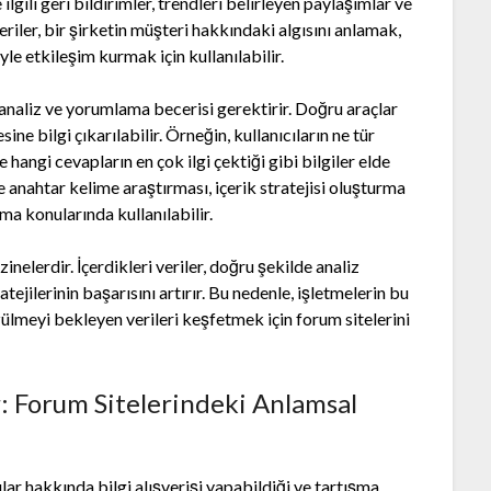
ilgili geri bildirimler, trendleri belirleyen paylaşımlar ve
eriler, bir şirketin müşteri hakkındaki algısını anlamak,
yle etkileşim kurmak için kullanılabilir.
 analiz ve yorumlama becerisi gerektirir. Doğru araçlar
ne bilgi çıkarılabilir. Örneğin, kullanıcıların ne tür
hangi cevapların en çok ilgi çektiği gibi bilgiler elde
e anahtar kelime araştırması, içerik stratejisi oluşturma
ma konularında kullanılabilir.
inelerdir. İçerdikleri veriler, doğru şekilde analiz
tejilerinin başarısını artırır. Bu nedenle, işletmelerin bu
ülmeyi bekleyen verileri keşfetmek için forum sitelerini
: Forum Sitelerindeki Anlamsal
nular hakkında bilgi alışverişi yapabildiği ve tartışma