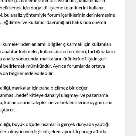
ama ve çözümleme sürecidir. Bu analiz, kullanıcıların
elirlemek için doğal dil işleme tekniklerini kullanır.
i, bu analiz yöntemiyle forum içeriklerinin derinlemesine
u, eğilimler ve kullanıcı davranışları hakkında önemli
i kümelerinden anlamlı bilgiler çıkarmak için kullanılan
nahtar kelimeler, kullanıcıların tercihleri, tartışmaların
. Bu analiz sonucunda, markaların ürünlerine ilişkin geri
lerini belirlemek mümkündür. Ayrıca forumlarda ortaya
da bilgiler elde edilebilir.
iliği, markalar için paha biçilmez bir değer
anması, hedef kitleye daha iyi ulaşmayı ve pazarlama
, kullanıcıların taleplerine ve beklentilerine uygun ürün
uşturur.
ciliği, büyük ölçüde insanların gerçek dünyada yaptığı
er, okuyucunun ilgisini çeken, ayrıntılı paragraflarla