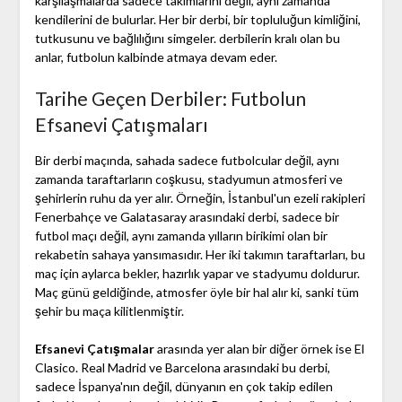
karşılaşmalarda sadece takımlarını değil, aynı zamanda
kendilerini de bulurlar. Her bir derbi, bir topluluğun kimliğini,
tutkusunu ve bağlılığını simgeler. derbilerin kralı olan bu
anlar, futbolun kalbinde atmaya devam eder.
Tarihe Geçen Derbiler: Futbolun
Efsanevi Çatışmaları
Bir derbi maçında, sahada sadece futbolcular değil, aynı
zamanda taraftarların coşkusu, stadyumun atmosferi ve
şehirlerin ruhu da yer alır. Örneğin, İstanbul'un ezeli rakipleri
Fenerbahçe ve Galatasaray arasındaki derbi, sadece bir
futbol maçı değil, aynı zamanda yılların birikimi olan bir
rekabetin sahaya yansımasıdır. Her iki takımın taraftarları, bu
maç için aylarca bekler, hazırlık yapar ve stadyumu doldurur.
Maç günü geldiğinde, atmosfer öyle bir hal alır ki, sanki tüm
şehir bu maça kilitlenmiştir.
Efsanevi Çatışmalar
arasında yer alan bir diğer örnek ise El
Clasico. Real Madrid ve Barcelona arasındaki bu derbi,
sadece İspanya'nın değil, dünyanın en çok takip edilen