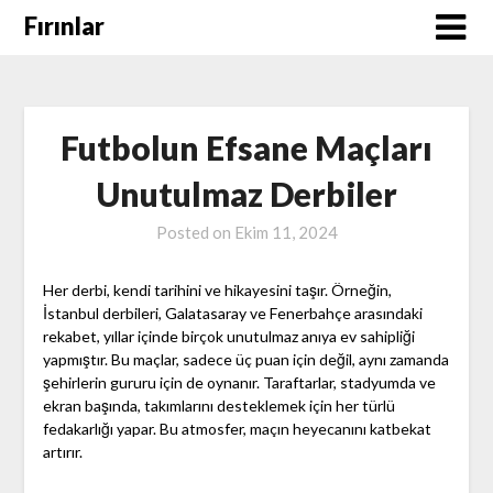
Skip
Fırınlar
to
content
Futbolun Efsane Maçları
Unutulmaz Derbiler
Posted on
Ekim 11, 2024
Her derbi, kendi tarihini ve hikayesini taşır. Örneğin,
İstanbul derbileri, Galatasaray ve Fenerbahçe arasındaki
rekabet, yıllar içinde birçok unutulmaz anıya ev sahipliği
yapmıştır. Bu maçlar, sadece üç puan için değil, aynı zamanda
şehirlerin gururu için de oynanır. Taraftarlar, stadyumda ve
ekran başında, takımlarını desteklemek için her türlü
fedakarlığı yapar. Bu atmosfer, maçın heyecanını katbekat
artırır.