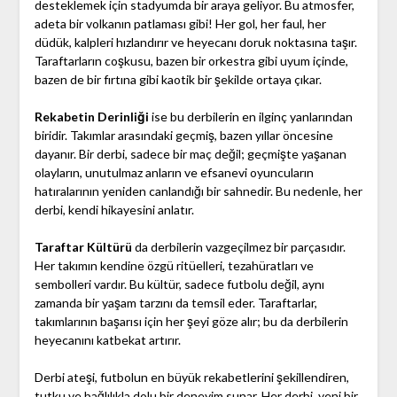
desteklemek için stadyumda bir araya geliyor. Bu atmosfer,
adeta bir volkanın patlaması gibi! Her gol, her faul, her
düdük, kalpleri hızlandırır ve heyecanı doruk noktasına taşır.
Taraftarların coşkusu, bazen bir orkestra gibi uyum içinde,
bazen de bir fırtına gibi kaotik bir şekilde ortaya çıkar.
Rekabetin Derinliği
ise bu derbilerin en ilginç yanlarından
biridir. Takımlar arasındaki geçmiş, bazen yıllar öncesine
dayanır. Bir derbi, sadece bir maç değil; geçmişte yaşanan
olayların, unutulmaz anların ve efsanevi oyuncuların
hatıralarının yeniden canlandığı bir sahnedir. Bu nedenle, her
derbi, kendi hikayesini anlatır.
Taraftar Kültürü
da derbilerin vazgeçilmez bir parçasıdır.
Her takımın kendine özgü ritüelleri, tezahüratları ve
sembolleri vardır. Bu kültür, sadece futbolu değil, aynı
zamanda bir yaşam tarzını da temsil eder. Taraftarlar,
takımlarının başarısı için her şeyi göze alır; bu da derbilerin
heyecanını katbekat artırır.
Derbi ateşi, futbolun en büyük rekabetlerini şekillendiren,
tutku ve bağlılıkla dolu bir deneyim sunar. Her derbi, yeni bir