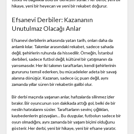
hikaye, yeni bir heyecan ve yeni bir rekabet doğurur.
Efsanevi Derbiler: Kazananın
Unutulmaz Olacağı Anlar
Efsanevi derbilerin arkasında yatan tarih, onları daha da
anlamlı kılar. Takımlar arasındaki rekabet, sadece sahada
değil, şehirlerin ruhunda da hissedilir. Örneğin, İstanbul
derbileri, sadece futbol değil, kültürel bir çatışmanın da
yansımasıdır. Her iki takımın taraftarları, kendi şehirlerinin
gururunu temsil ederken, bu mücadeleler adeta bir savaş
alanına dönüşür. Kazanan, sadece üç puan değil, aynı
zamanda yıllar süren bir rekabetin galibi olur.
Bir derbi maçında yaşanan anlar, hafızalarda silinmez izler
bırakır. Bir oyuncunun son dakikada attığı gol, belki de bir
neslin hatıralarını süsler. Taraftarların sevinç çığlıkları,
kaybedenlerin gözyaşları… Bu duygular, futbolun sadece bir
oyun olmadığını, aynı zamanda bir yaşam biçimi olduğunu
gösterir. Her derbi, yeni bir hikaye, yeni bir efsane yaratır.