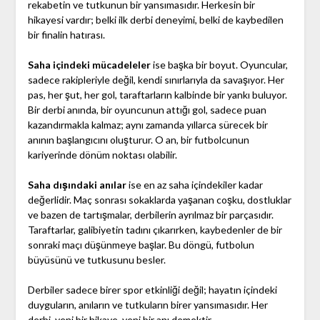
rekabetin ve tutkunun bir yansımasıdır. Herkesin bir
hikayesi vardır; belki ilk derbi deneyimi, belki de kaybedilen
bir finalin hatırası.
Saha içindeki mücadeleler
ise başka bir boyut. Oyuncular,
sadece rakipleriyle değil, kendi sınırlarıyla da savaşıyor. Her
pas, her şut, her gol, taraftarların kalbinde bir yankı buluyor.
Bir derbi anında, bir oyuncunun attığı gol, sadece puan
kazandırmakla kalmaz; aynı zamanda yıllarca sürecek bir
anının başlangıcını oluşturur. O an, bir futbolcunun
kariyerinde dönüm noktası olabilir.
Saha dışındaki anılar
ise en az saha içindekiler kadar
değerlidir. Maç sonrası sokaklarda yaşanan coşku, dostluklar
ve bazen de tartışmalar, derbilerin ayrılmaz bir parçasıdır.
Taraftarlar, galibiyetin tadını çıkarırken, kaybedenler de bir
sonraki maçı düşünmeye başlar. Bu döngü, futbolun
büyüsünü ve tutkusunu besler.
Derbiler sadece birer spor etkinliği değil; hayatın içindeki
duyguların, anıların ve tutkuların birer yansımasıdır. Her
derbi, yeni bir hikaye, yeni bir anı demektir.