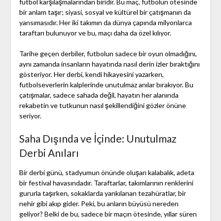
futbol karşılaşmalarından biridir. Bu maç, futbolun ötesinde
bir anlam taşır; siyasi, sosyal ve kültürel bir çatışmanın da
yansımasıdır. Her iki takımın da dünya çapında milyonlarca
taraftarı bulunuyor ve bu, maçı daha da özel kılıyor.
Tarihe geçen derbiler, futbolun sadece bir oyun olmadığını,
aynı zamanda insanların hayatında nasıl derin izler bıraktığını
gösteriyor. Her derbi, kendi hikayesini yazarken,
futbolseverlerin kalplerinde unutulmaz anılar bırakıyor. Bu
çatışmalar, sadece sahada değil, hayatın her alanında
rekabetin ve tutkunun nasıl şekillendiğini gözler önüne
seriyor.
Saha Dışında ve İçinde: Unutulmaz
Derbi Anıları
Bir derbi günü, stadyumun önünde oluşan kalabalık, adeta
bir festival havasındadır. Taraftarlar, takımlarının renklerini
gururla taşırken, sokaklarda yankılanan tezahüratlar, bir
nehir gibi akıp gider. Peki, bu anların büyüsü nereden
geliyor? Belki de bu, sadece bir maçın ötesinde, yıllar süren