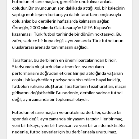
Futbolun efsane maçları, genellikle unutulmaz anlarla
doludur. Bir oyuncunun son dakikada attığı gol, bir kalecinin
yaptığı muhteşem kurtarış ya da bir taraftarın coşkusuyla
dolu anlar, bu derbilerin hafızalarda kalmasını sağlar.
Örneğin, 2000 yılında Galatasaray’ın UEFA Kupası’nı
kazanması, Türk futbol tarihinde bir dönüm noktasıydı. Bu
zafer, sadece bir kupa değil, aynı zamanda Türk futbolunun
uluslararası arenada tanınmasını sağladı.
Taraftarlar, bu derbilerin en önemli parçalarından biridir.
Stadyumda oluşturdukları atmosfer, oyuncuların
performansını doğrudan etkiler. Bir gol atıldığında yaşanan
coşku, bir kaybedilen pozisyonda hissedilen hayal kırıklığı,
futbolun ruhunu oluşturur. Taraftarların tezahüratları, maçın
gidişatını değiştirebilir. Bu nedenle, derbiler sadece futbol
değil, aynı zamanda bir toplumsal olaydır.
Futbolun efsane maçları ve unutulmaz derbiler, sadece bir
spor dalı değil, aynı zamanda bir yaşam tarzıdır. Her bir maç,
yeni bir hikaye, yeni bir heyecan ve yeni bir anı demektir. Bu
nedenle, futbolseverler için bu derbiler asla unutulmaz.