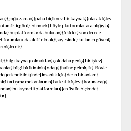
mları} {çoğu zaman} {paha biçilmez bir kaynak} {olarak işlev
otantik içgörü} edinmek} böyle platformlar aracılığıyla}
nda} bu platformlarda bulunan} {fikirler} son derece
ernet forumlarında aktif olmak} {sayesinde} kullanıcı güveni}
rmişlerdir}.
} {bilgi kaynağı olmaktan} çok daha geniş} bir işlev}
nlar} bilgi birikiminin} odağı} {haline gelmiştir}. Böyle
eğerlendirildiğinde} insanlık için} derin bir anlam}
çi tartışma mekanlarının} bu kritik işlevi} korunacağı}
ısından} bu kıymetli platformları} {en üstün biçimde}
ır}.