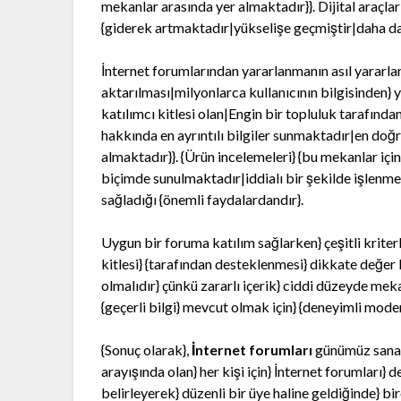
mekanlar arasında yer almaktadır}}. Dijital araçlar
{giderek artmaktadır|yükselişe geçmiştir|daha da 
İnternet forumlarından yararlanmanın asıl yararları
aktarılması|milyonlarca kullanıcının bilgisinden} 
katılımcı kitlesi olan|Engin bir topluluk tarafından
hakkında en ayrıntılı bilgiler sunmaktadır|en doğ
almaktadır}}. {Ürün incelemeleri} {bu mekanlar içi
biçimde sunulmaktadır|iddialı bir şekilde işlenmek
sağladığı {önemli faydalardandır}.
Uygun bir foruma katılım sağlarken} çeşitli kriterl
kitlesi} {tarafından desteklenmesi} dikkate değer 
olmalıdır} çünkü zararlı içerik} ciddi düzeyde mekan
{geçerli bilgi} mevcut olmak için} {deneyimli moder
{Sonuç olarak},
İnternet forumları
günümüz sanal 
arayışında olan} her kişi için} İnternet forumları}
belirleyerek} düzenli bir üye haline geldiğinde} bi