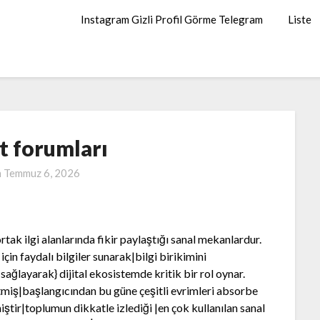
Instagram Gizli Profil Görme Telegram
Liste
t forumları
n
Temmuz 6, 2026
rtak ilgi alanlarında fikir paylaştığı sanal mekanlardur.
çin faydalı bilgiler sunarak|bilgi birikimini
ağlayarak} dijital ekosistemde kritik bir rol oynar.
tmiş|başlangıcından bu güne çeşitli evrimleri absorbe
tir|toplumun dikkatle izlediği |en çok kullanılan sanal