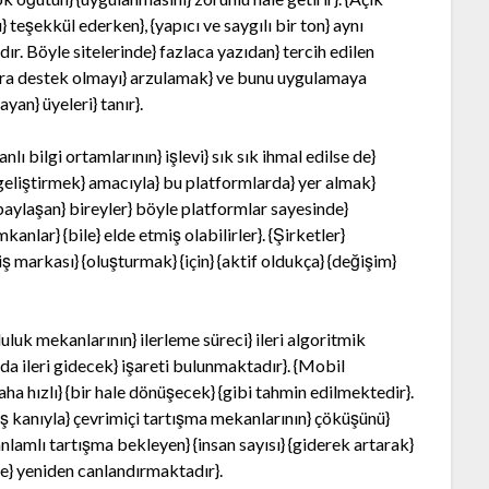
 teşekkül ederken}, {yapıcı ve saygılı bir ton} aynı
dır. Böyle sitelerinde} fazlaca yazıdan} tercih edilen
lara destek olmayı} arzulamak} ve bunu uygulamaya
yan} üyeleri} tanır}.
ı bilgi ortamlarının} işlevi} sık sık ihmal edilse de}
 geliştirmek} amacıyla} bu platformlarda} yer almak}
 paylaşan} bireyler} böyle platformlar sayesinde}
mkanlar} {bile} elde etmiş olabilirler}. {Şirketler}
ş markası} {oluşturmak} {için} {aktif oldukça} {değişim}
uluk mekanlarının} ilerleme süreci} ileri algoritmik
anda ileri gidecek} işareti bulunmaktadır}. {Mobil
aha hızlı} {bir hale dönüşecek} {gibi tahmin edilmektedir}.
ış kanıyla} çevrimiçi tartışma mekanlarının} çöküşünü}
nlamlı tartışma bekleyen} {insan sayısı} {giderek artarak}
nde} yeniden canlandırmaktadır}.