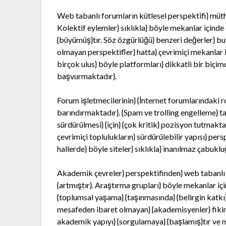
Web tabanlı forumların kütlesel perspektifi} müthiş
Kolektif eylemler} sıklıkla} böyle mekanlar için
{büyümüş}tır. Söz özgürlüğü} benzeri değerler} bu
olmayan perspektifler} hatta} çevrimiçi mekanlar içi
birçok ulus} böyle platformları} dikkatli bir biçi
başvurmaktadır}.
Forum işletmecilerinin} {İnternet forumlarındaki ro
barındırmaktadır}. {Spam ve trolling engelleme} tar
sürdürülmesi} {için} {çok kritik} pozisyon tutmakta
çevrimiçi toplulukların} sürdürülebilir yapısı} pers
hallerde} böyle siteler} sıklıkla} inanılmaz çabuklu
Akademik çevreler} perspektifinden} web tabanlı 
{artmıştır}. Araştırma grupları} böyle mekanlar içi
{toplumsal yaşama} {taşınmasında} {belirgin katkı
mesafeden ibaret olmayan} {akademisyenler} fikir a
akademik yapıyı} {sorgulamaya} {başlamış}tır ve m