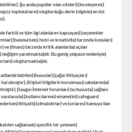
ilirler}. Şu anda popüler olan siteleri} {inceleyerek}
u eşsiz toplulukların} oluşturduğu derin bilginin} en üst
z}.
de farklı} ve tüm ilgi alanlarını kapsayan} {seçenekler
rmlar} {bulunurken}, hobi ve kreativite} tarzında konuları}
} ve {finans} tarzında kritik alanlarda} açılan
e} değişim yaratmakta}dir. Bu geniş yelpaze nedeniyle}
ir ortam} oluşturmakta}dır.
adlandırılabilen} {hususlar} {çağın ihtiyaçları}
hal almıştır}. {Kişisel bilgilerin korunması} sahalarında}
tmiştir}. {Saygın İnternet forumları} bu hususta} sağlam
vasıtasıyla} {kullanıcılarının} emanetini} safeguard
 ederken} ihtiyatlı} {olmalıdırlar} ve {sırlarını} kamuya ilan
katılım sağlamak} spesifik bir yetenek}
k öğütün} {uygulanmasını} zorunlu hale getirir}. {Açık