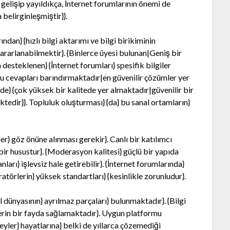
 gelişip yayıldıkça, İnternet forumlarının önemi de
belirginleşmiştir}}.
ndan} {hızlı bilgi aktarımı ve bilgi birikiminin
yararlanabilmektir}. {Binlerce üyesi bulunan|Geniş bir
 desteklenen} {İnternet forumları} spesifik bilgiler
ru cevapları barındırmaktadır|en güvenilir çözümler yer
nde} {çok yüksek bir kalitede yer almaktadır|güvenilir bir
tedir}}. Topluluk oluşturması} {da} bu sanal ortamların}
er} göz önüne alınması gerekir}. Canlı bir katılımcı
bir husustur}. {Moderasyon kalitesi} güçlü bir yapıda
ları} işlevsiz hale getirebilir}. {İnternet forumlarında}
atörlerin} yüksek standartları} {kesinlikle zorunludur}.
dünyasının} ayrılmaz parçaları} bulunmaktadır}. {Bilgi
 derin bir fayda sağlamaktadır}. Uygun platformu
reyler} hayatlarına} belki de yıllarca çözemediği