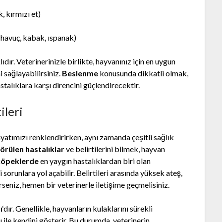
, kırmızı et)
(havuç, kabak, ıspanak)
dır. Veterinerinizle birlikte, hayvanınız için en uygun
i sağlayabilirsiniz.
Beslenme
konusunda dikkatli olmak,
stalıklara karşı direncini güçlendirecektir.
ileri
hayatımızı renklendirirken, aynı zamanda çeşitli sağlık
görülen hastalıklar
ve belirtilerini bilmek, hayvan
köpeklerde
en yaygın hastalıklardan biri olan
 sorunlara yol açabilir. Belirtileri arasında yüksek ateş,
erseniz, hemen bir veterinerle iletişime geçmelisiniz.
ı
‘dır. Genellikle, hayvanların kulaklarını sürekli
 ile kendini gösterir. Bu durumda, veterinerin