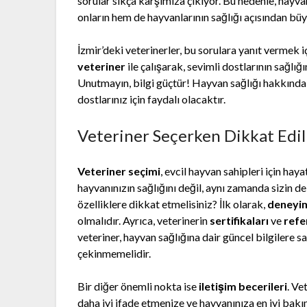
sorular sıkça karşımıza çıkıyor. Bu nedenle, hayva
onların hem de hayvanlarının sağlığı açısından bü
İzmir’deki veterinerler, bu sorulara yanıt vermek 
veteriner
ile çalışarak, sevimli dostlarının sağlı
Unutmayın, bilgi güçtür! Hayvan sağlığı hakkında 
dostlarınız için faydalı olacaktır.
Veteriner Seçerken Dikkat Edi
Veteriner seçimi
, evcil hayvan sahipleri için hay
hayvanınızın sağlığını değil, aynı zamanda sizin de
özelliklere dikkat etmelisiniz? İlk olarak,
deneyi
olmalıdır. Ayrıca, veterinerin
sertifikaları
ve
refe
veteriner, hayvan sağlığına dair güncel bilgilere s
çekinmemelidir.
Bir diğer önemli nokta ise
iletişim becerileri
. Ve
daha iyi ifade etmenize ve hayvanınıza en iyi bakım