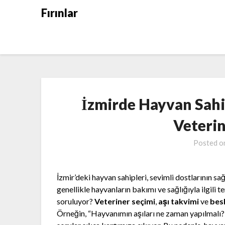
Skip
Fırınlar
to
content
İzmirde Hayvan Sahi
Veterin
Posted 
İzmir’deki hayvan sahipleri, sevimli dostlarının sa
genellikle hayvanların bakımı ve sağlığıyla ilgili 
soruluyor?
Veteriner seçimi
,
aşı takvimi
ve
bes
Örneğin, “Hayvanımın aşıları ne zaman yapılmalı?” 