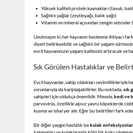
Yüksek kaliteli protein kaynakları (tavuk, balık
Sağlıklı yağlar (zeytinyağı, balık yağı)
Vitamin ve mineral açısından zengin sebzeler 
Unutmayın ki, her hayvanın beslenme ihtiyacı farklı
diyeti belirleyebilir ve sağlıklı bir yaşam sürmesin
evcil hayvanınızın yaşam kalitesini artıracak ve ha
Sık Görülen Hastalıklar ve Belirt
Evcil hayvanlar, sahip oldukları sevimlilikleriyle 
sorunlarıyla da karşılaşabilirler. Bu noktada,
sık 
sahipleri için oldukça önemlidir. Mesela,
kedi ve 
parvovirüs, özellikle aşısız yavru köpeklerde ciddi
kusma ve ishal yer alır. Eğer bu belirtileri fark ed
Bir diğer yaygın hastalık ise
kulak enfeksiyonlar
kaşımaları ve kulaklarında kötü bir koku oluşması