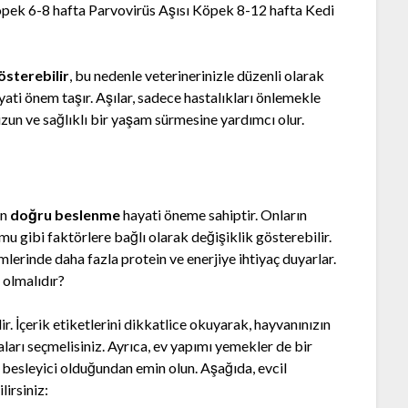
pek 6-8 hafta Parvovirüs Aşısı Köpek 8-12 hafta Kedi
österebilir
, bu nedenle veterinerinizle düzenli olarak
ati önem taşır. Aşılar, sadece hastalıkları önlemekle
zun ve sağlıklı bir yaşam sürmesine yardımcı olur.
in
doğru beslenme
hayati öneme sahiptir. Onların
rumu gibi faktörlere bağlı olarak değişiklik gösterebilir.
erinde daha fazla protein ve enerjiye ihtiyaç duyarlar.
 olmalıdır?
. İçerik etiketlerini dikkatlice okuyarak, hayvanınızın
ları seçmelisiniz. Ayrıca, ev yapımı yemekler de bir
e besleyici olduğundan emin olun. Aşağıda, evcil
lirsiniz: