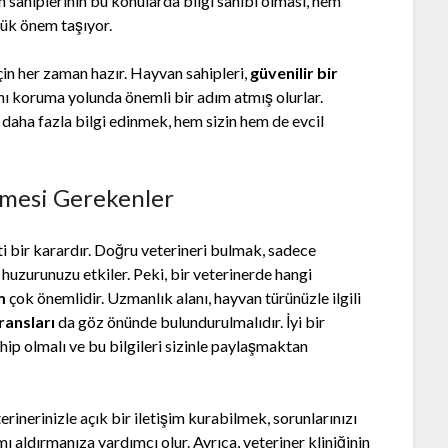
n sahiplerinin bu konularda bilgi sahibi olması, hem
yük önem taşıyor.
için her zaman hazır. Hayvan sahipleri,
güvenilir bir
ğını koruma yolunda önemli bir adım atmış olurlar.
daha fazla bilgi edinmek, hem sizin hem de evcil
lmesi Gerekenler
ati bir karardır. Doğru veterineri bulmak, sadece
 huzurunuzu etkiler. Peki, bir veterinerde hangi
m
çok önemlidir. Uzmanlık alanı, hayvan türünüzle ilgili
ransları
da göz önünde bulundurulmalıdır. İyi bir
ahip olmalı ve bu bilgileri sizinle paylaşmaktan
terinerinizle açık bir iletişim kurabilmek, sorunlarınızı
ı aldırmanıza yardımcı olur. Ayrıca, veteriner kliniğinin