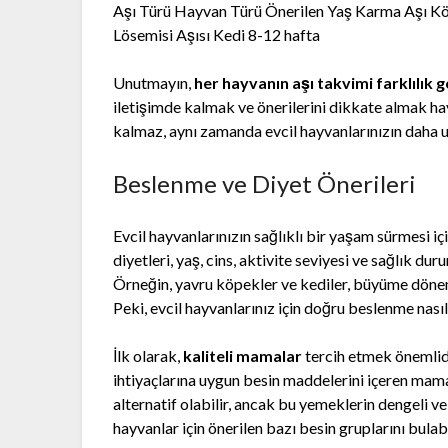
Aşı Türü Hayvan Türü Önerilen Yaş Karma Aşı Kö
Lösemisi Aşısı Kedi 8-12 hafta
Unutmayın,
her hayvanın aşı takvimi farklılık g
iletişimde kalmak ve önerilerini dikkate almak hay
kalmaz, aynı zamanda evcil hayvanlarınızın daha u
Beslenme ve Diyet Önerileri
Evcil hayvanlarınızın sağlıklı bir yaşam sürmesi iç
diyetleri, yaş, cins, aktivite seviyesi ve sağlık du
Örneğin, yavru köpekler ve kediler, büyüme döneml
Peki, evcil hayvanlarınız için doğru beslenme nasıl
İlk olarak,
kaliteli mamalar
tercih etmek önemlidir
ihtiyaçlarına uygun besin maddelerini içeren mama
alternatif olabilir, ancak bu yemeklerin dengeli v
hayvanlar için önerilen bazı besin gruplarını bulabi