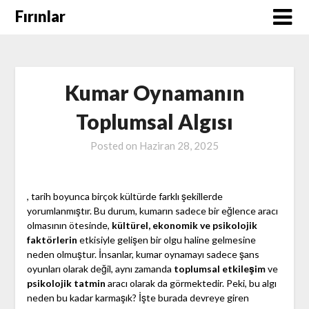
Skip
Fırınlar
to
content
Kumar Oynamanın
Toplumsal Algısı
Posted on
Haziran 28, 2025
, tarih boyunca birçok kültürde farklı şekillerde
yorumlanmıştır. Bu durum, kumarın sadece bir eğlence aracı
olmasının ötesinde,
kültürel, ekonomik ve psikolojik
faktörlerin
etkisiyle gelişen bir olgu haline gelmesine
neden olmuştur. İnsanlar, kumar oynamayı sadece şans
oyunları olarak değil, aynı zamanda
toplumsal etkileşim
ve
psikolojik tatmin
aracı olarak da görmektedir. Peki, bu algı
neden bu kadar karmaşık? İşte burada devreye giren