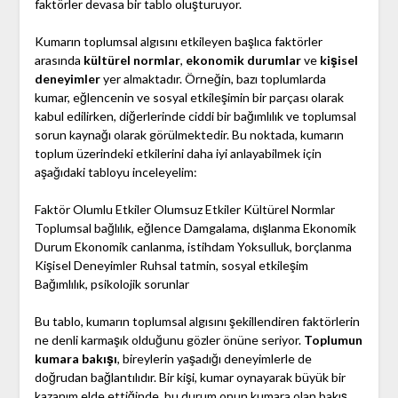
faktörler devasa bir tablo oluşturuyor.
Kumarın toplumsal algısını etkileyen başlıca faktörler
arasında
kültürel normlar
,
ekonomik durumlar
ve
kişisel
deneyimler
yer almaktadır. Örneğin, bazı toplumlarda
kumar, eğlencenin ve sosyal etkileşimin bir parçası olarak
kabul edilirken, diğerlerinde ciddi bir bağımlılık ve toplumsal
sorun kaynağı olarak görülmektedir. Bu noktada, kumarın
toplum üzerindeki etkilerini daha iyi anlayabilmek için
aşağıdaki tabloyu inceleyelim:
Faktör Olumlu Etkiler Olumsuz Etkiler Kültürel Normlar
Toplumsal bağlılık, eğlence Damgalama, dışlanma Ekonomik
Durum Ekonomik canlanma, istihdam Yoksulluk, borçlanma
Kişisel Deneyimler Ruhsal tatmin, sosyal etkileşim
Bağımlılık, psikolojik sorunlar
Bu tablo, kumarın toplumsal algısını şekillendiren faktörlerin
ne denli karmaşık olduğunu gözler önüne seriyor.
Toplumun
kumara bakışı
, bireylerin yaşadığı deneyimlerle de
doğrudan bağlantılıdır. Bir kişi, kumar oynayarak büyük bir
kazanım elde ettiğinde, bu durum onun kumara olan bakış