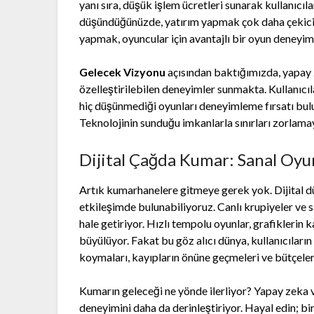
yanı sıra, düşük işlem ücretleri sunarak kullanıcıl
düşündüğünüzde, yatırım yapmak çok daha çekici h
yapmak, oyuncular için avantajlı bir oyun deneyim
Gelecek Vizyonu
açısından baktığımızda, yapay z
özelleştirilebilen deneyimler sunmakta. Kullanıcıl
hiç düşünmediği oyunları deneyimleme fırsatı buluy
Teknolojinin sunduğu imkanlarla sınırları zorlam
Dijital Çağda Kumar: Sanal Oyun
Artık kumarhanelere gitmeye gerek yok. Dijital d
etkileşimde bulunabiliyoruz. Canlı krupiyeler ve 
hale getiriyor. Hızlı tempolu oyunlar, grafiklerin ka
büyülüyor. Fakat bu göz alıcı dünya, kullanıcıların 
koymaları, kayıpların önüne geçmeleri ve bütçeleri
Kumarın geleceği ne yönde ilerliyor? Yapay zeka ve
deneyimini daha da derinleştiriyor. Hayal edin; bi