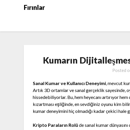
Skip
Fırınlar
to
content
Kumarın Dijitalleşme
Posted 
Sanal Kumar ve Kullanıcı Deneyimi
, mevcut ku
Artık 3D ortamlar ve sanal gerçeklik sayesinde, o
hissedebiliyorlar. Bu, hem heyecanı artırıyor hem de
kızartması eşliğinde, en sevdiğiniz oyunu kim bili
kumar deneyimini hiç olmadığı kadar çekici hale ge
Kripto Paraların Rolü
de sanal kumar dünyasını 