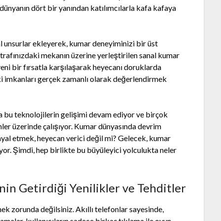
dünyanın dört bir yanından katılımcılarla kafa kafaya
al unsurlar ekleyerek, kumar deneyiminizi bir üst
etrafınızdaki mekanın üzerine yerleştirilen sanal kumar
 yeni bir fırsatla karşılaşarak heyecanı doruklarda
eki imkanları gerçek zamanlı olarak değerlendirmek
a bu teknolojilerin gelişimi devam ediyor ve birçok
imler üzerinde çalışıyor. Kumar dünyasında devrim
hayal etmek, heyecan verici değil mi? Gelecek, kumar
yor. Şimdi, hep birlikte bu büyüleyici yolculukta neler
in Getirdiği Yenilikler ve Tehditler
k zorunda değilsiniz. Akıllı telefonlar sayesinde,
alar, kullanıcıların sadece birkaç tıklama ile oyun