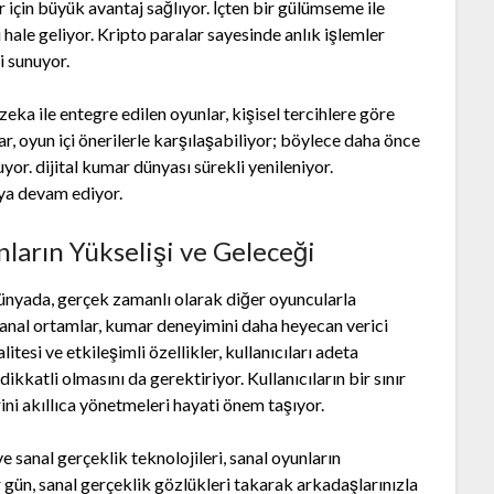
ar için büyük avantaj sağlıyor. İçten bir gülümseme ile
ale geliyor. Kripto paralar sayesinde anlık işlemler
i sunuyor.
eka ile entegre edilen oyunlar, kişisel tercihlere göre
ar, oyun içi önerilerle karşılaşabiliyor; böylece daha önce
or. dijital kumar dünyası sürekli yenileniyor.
aya devam ediyor.
ların Yükselişi ve Geleceği
ünyada, gerçek zamanlı olarak diğer oyuncularla
sanal ortamlar, kumar deneyimini daha heyecan verici
litesi ve etkileşimli özellikler, kullanıcıları adeta
dikkatli olmasını da gerektiriyor. Kullanıcıların bir sınır
ni akıllıca yönetmeleri hayati önem taşıyor.
 sanal gerçeklik teknolojileri, sanal oyunların
r gün, sanal gerçeklik gözlükleri takarak arkadaşlarınızla