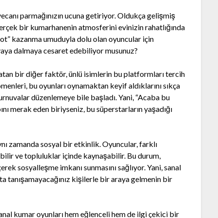
ecanı parmağınızın ucuna getiriyor. Oldukça gelişmiş
gerçek bir kumarhanenin atmosferini evinizin rahatlığında
kpot” kazanma umuduyla dolu olan oyuncular için
nyaya dalmaya cesaret edebiliyor musunuz?
an bir diğer faktör, ünlü isimlerin bu platformları tercih
omenleri, bu oyunları oynamaktan keyif aldıklarını sıkça
l turnuvalar düzenlemeye bile başladı. Yani, “Acaba bu
nı merak eden biriyseniz, bu süperstarların yaşadığı
nı zamanda sosyal bir etkinlik. Oyuncular, farklı
bilir ve topluluklar içinde kaynaşabilir. Bu durum,
erek sosyalleşme imkanı sunmasını sağlıyor. Yani, sanal
 tanışamayacağınız kişilerle bir araya gelmenin bir
nal kumar oyunları hem eğlenceli hem de ilgi çekici bir