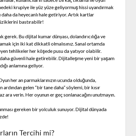
ahnedeki krupiye ile yüz yüze geliyormuş hissi uyandırmak
a da heyecanlı hale getiriyor. Artık kartlar
ziklerini bastırabilir!
 gerek. Bu dijital kumar dünyası, dolandırıcılığa ve
lamak için iki kat dikkatli olmalısınız. Sanal ortamda
en tehlikeler her köşede pusu da yatıyor olabilir.
aha güvenli hale getirebilir. Dijitalleşme yeni bir yaşam
ığı anlamına geliyor.
. Oyun her an parmaklarınızın ucunda olduğunda,
 ardından gelen “bir tane daha” söylemi, bir kısır
raz ara verin. Her oyunun er geç sonlanacağını unutmayın.
lunması gereken bir yolculuk sunuyor. Dijital dünyada
izde!
ların Tercihi mi?