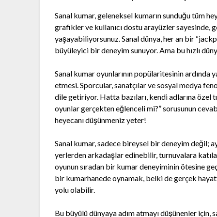
Sanal kumar, geleneksel kumarın sunduğu tüm hey
grafikler ve kullanıcı dostu arayüzler sayesinde, 
yaşayabiliyorsunuz. Sanal dünya, her an bir “jac
büyüleyici bir deneyim sunuyor. Ama bu hızlı dü
Sanal kumar oyunlarının popülaritesinin ardında yat
etmesi. Sporcular, sanatçılar ve sosyal medya fen
dile getiriyor. Hatta bazıları, kendi adlarına öze
oyunlar gerçekten eğlenceli mi?” sorusunun cevabı
heyecanı düşünmeniz yeter!
Sanal kumar, sadece bireysel bir deneyim değil; ay
yerlerden arkadaşlar edinebilir, turnuvalara katıla
oyunun sıradan bir kumar deneyiminin ötesine geç
bir kumarhanede oynamak, belki de gerçek hayatta
yolu olabilir.
Bu büyülü dünyaya adım atmayı düşünenler için, sa