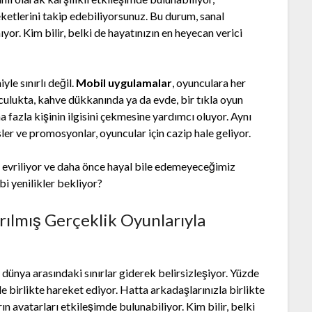
eketlerini takip edebiliyorsunuz. Bu durum, sanal
or. Kim bilir, belki de hayatınızın en heyecan verici
yle sınırlı değil.
Mobil uygulamalar
, oyunculara her
culukta, kahve dükkanında ya da evde, bir tıkla oyun
azla kişinin ilgisini çekmesine yardımcı oluyor. Aynı
r ve promosyonlar, oyuncular için cazip hale geliyor.
li evriliyor ve daha önce hayal bile edemeyeceğimiz
bi yenilikler bekliyor?
rılmış Gerçeklik Oyunlarıyla
 dünya arasındaki sınırlar giderek belirsizleşiyor. Yüzde
nle birlikte hareket ediyor. Hatta arkadaşlarınızla birlikte
n avatarları etkileşimde bulunabiliyor. Kim bilir, belki