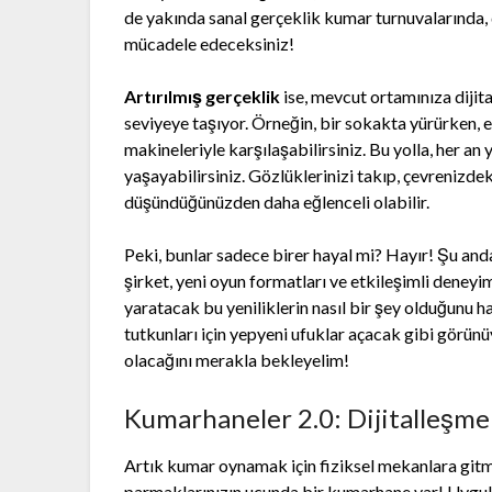
de yakında sanal gerçeklik kumar turnuvalarında, 
mücadele edeceksiniz!
Artırılmış gerçeklik
ise, mevcut ortamınıza dijit
seviyeye taşıyor. Örneğin, bir sokakta yürürken, 
makineleriyle karşılaşabilirsiniz. Bu yolla, her an
yaşayabilirsiniz. Gözlüklerinizi takıp, çevrenizd
düşündüğünüzden daha eğlenceli olabilir.
Peki, bunlar sadece birer hayal mi? Hayır! Şu and
şirket, yeni oyun formatları ve etkileşimli deney
yaratacak bu yeniliklerin nasıl bir şey olduğunu 
tutkunları için yepyeni ufuklar açacak gibi görünü
olacağını merakla bekleyelim!
Kumarhaneler 2.0: Dijitalleşmen
Artık kumar oynamak için fiziksel mekanlara gitme
parmaklarınızın ucunda bir kumarhane var! Uygulam