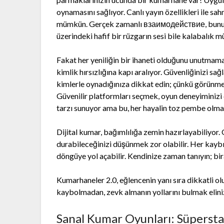
oynamasını sağlıyor. Canlı yayın özellikleri ile s
mümkün. Gerçek zamanlı взаимодействие, bunu dah
üzerindeki hafif bir rüzgarın sesi bile kalabalık mü
Fakat her yeniliğin bir ihaneti olduğunu unutmamak
kimlik hırsızlığına kapı aralıyor. Güvenliğinizi sağ
kimlerle oynadığınıza dikkat edin; çünkü görünmey
Güvenilir platformları seçmek, oyun deneyiminizi d
tarzı sunuyor ama bu, her hayalin toz pembe olmad
Dijital kumar, bağımlılığa zemin hazırlayabiliyor
durabileceğinizi düşünmek zor olabilir. Her kaybın
döngüye yol açabilir. Kendinize zaman tanıyın; bi
Kumarhaneler 2.0, eğlencenin yanı sıra dikkatli o
kaybolmadan, zevk almanın yollarını bulmak elin
Sanal Kumar Oyunları: Süperstar