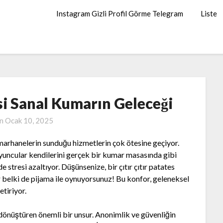
Instagram Gizli Profil Görme Telegram
Liste
si Sanal Kumarın Geleceği
on
Ocak 10, 2025
marhanelerin sunduğu hizmetlerin çok ötesine geçiyor.
yuncular kendilerini gerçek bir kumar masasında gibi
 stresi azaltıyor. Düşünsenize, bir çıtır çıtır patates
r belki de pijama ile oynuyorsunuz! Bu konfor, geleneksel
tiriyor.
dönüştüren önemli bir unsur. Anonimlik ve güvenliğin