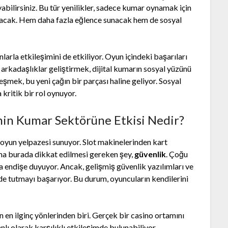
bilirsiniz. Bu tür yenilikler, sadece kumar oynamak için
dıracak. Hem daha fazla eğlence sunacak hem de sosyal
rla etkileşimini de etkiliyor. Oyun içindeki başarıları
arkadaşlıklar geliştirmek, dijital kumarın sosyal yüzünü
şmek, bu yeni çağın bir parçası haline geliyor. Sosyal
kritik bir rol oynuyor.
nin Kumar Sektörüne Etkisi Nedir?
ir oyun yelpazesi sunuyor. Slot makinelerinden kart
ma burada dikkat edilmesi gereken şey,
güvenlik
. Çoğu
a endişe duyuyor. Ancak, gelişmiş güvenlik yazılımları ve
nde tutmayı başarıyor. Bu durum, oyuncuların kendilerini
n en ilginç yönlerinden biri. Gerçek bir casino ortamını
lı olarak karşılıklı etkileşimde bulunabiliyor,