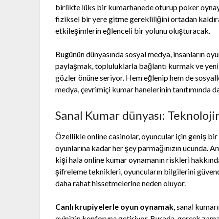
birlikte lüks bir kumarhanede oturup poker oynaya
fiziksel bir yere gitme gerekliliğini ortadan kal
etkileşimlerin eğlenceli bir yolunu oluşturacak.
Bugünün dünyasında sosyal medya, insanların oyunla
paylaşmak, topluluklarla bağlantı kurmak ve yeni 
gözler önüne seriyor. Hem eğlenip hem de sosyalle
medya, çevrimiçi kumar hanelerinin tanıtımında da 
Sanal Kumar dünyası: Teknoloji
Özellikle online casinolar, oyuncular için geniş b
oyunlarına kadar her şey parmağınızın ucunda. A
kişi hala online kumar oynamanın riskleri hakkınd
şifreleme teknikleri, oyuncuların bilgilerini güve
daha rahat hissetmelerine neden oluyor.
Canlı krupiyelerle oyun oynamak
, sanal kumarı
evinizin konforuna getiriyor. Burada, gerçek zaman