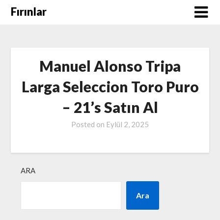
Skip
Fırınlar
to
content
Manuel Alonso Tripa
Larga Seleccion Toro Puro
– 21’s Satın Al
Posted on
Eylül 2, 2025
ARA
Ara