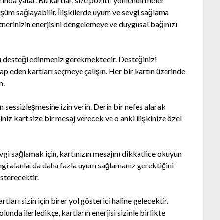
rında yatar. Bu kartlar, size pozitif yönlendirmeler
şüm sağlayabilir. İlişkilerde uyum ve sevgi sağlama
tnerinizin enerjisini dengelemeye ve duygusal bağınızı
tı desteği edinmeniz gerekmektedir. Desteğinizi
tap eden kartları seçmeye çalışın. Her bir kartın üzerinde
n.
in sessizleşmesine izin verin. Derin bir nefes alarak
ğiniz kart size bir mesaj verecek ve o anki ilişkinize özel
vgi sağlamak için, kartınızın mesajını dikkatlice okuyun
angi alanlarda daha fazla uyum sağlamanız gerektiğini
sterecektir.
ları sizin için birer yol gösterici haline gelecektir.
unda ilerledikçe, kartların enerjisi sizinle birlikte