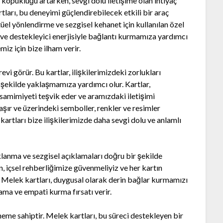
 kopukluğu artarken, sevgi dolu iletişime olan ihtiyaç
ları, bu deneyimi güçlendirebilecek etkili bir araç
tüel yönlendirme ve sezgisel kehanet için kullanılan özel
ği ve destekleyici enerjisiyle bağlantı kurmamıza yardımcı
miz için bize ilham verir.
evi görür. Bu kartlar, ilişkilerimizdeki zorlukları
r şekilde yaklaşmamıza yardımcı olur. Kartlar,
 samimiyeti teşvik eder ve aramızdaki iletişimi
 taşır ve üzerindeki semboller, renkler ve resimler
 kartları bize ilişkilerimizde daha sevgi dolu ve anlamlı
klanma ve sezgisel açıklamaları doğru bir şekilde
n, içsel rehberliğimize güvenmeliyiz ve her kartın
z. Melek kartları, duygusal olarak derin bağlar kurmamızı
lama ve empati kurma fırsatı verir.
 öneme sahiptir. Melek kartları, bu süreci destekleyen bir