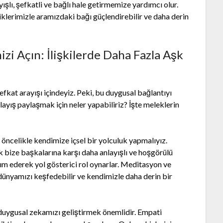
yışlı, şefkatli ve bağlı hale getirmemize yardımcı olur.
diklerimizle aramızdaki bağı güçlendirebilir ve daha derin
izi Açın: İlişkilerde Daha Fazla Aşk
şefkat arayışı içindeyiz. Peki, bu duygusal bağlantıyı
ayış paylaşmak için neler yapabiliriz? İşte meleklerin
n öncelikle kendimize içsel bir yolculuk yapmalıyız.
 bize başkalarına karşı daha anlayışlı ve hoşgörülü
ım ederek yol gösterici rol oynarlar. Meditasyon ve
ç dünyamızı keşfedebilir ve kendimizle daha derin bir
, duygusal zekamızı geliştirmek önemlidir. Empati