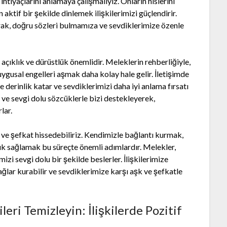
htiyaçlarını anlamaya çalışmalıyız. Onların hislerini
aktif bir şekilde dinlemek ilişkilerimizi güçlendirir.
arak, doğru sözleri bulmamıza ve sevdiklerimize özenle
 açıklık ve dürüstlük önemlidir. Meleklerin rehberliğiyle,
ygusal engelleri aşmak daha kolay hale gelir. İletişimde
ze derinlik katar ve sevdiklerimizi daha iyi anlama fırsatı
k ve sevgi dolu sözcüklerle bizi destekleyerek,
lar.
k ve şefkat hissedebiliriz. Kendimizle bağlantı kurmak,
ık sağlamak bu süreçte önemli adımlardır. Melekler,
izi sevgi dolu bir şekilde beslerler. İlişkilerimize
ağlar kurabilir ve sevdiklerimize karşı aşk ve şefkatle
leri Temizleyin: İlişkilerde Pozitif