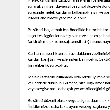
Melek kartlarının gücü, onların enerjisi ve mesajla
sunarak zihinsel, duygusal ve ruhsal düzeyde dönü
sürecinde melek kartlarını kullanmak, sizin ve par
kuvvetlendirmeye yardımcı olabilir.
Bu süreci başlatmak için, öncelikle bir melek kar
seçerken, içgüdülerinize güvenin ve size en çok hi
farklı bir melek ve mesajı temsil ettiğini unutmayı
Kartlarınızı seçtikten sonra, odaklanın ve zihniniz
kartları karıştırın ve içlerinden birini çekin. Çekti
bir rehberlik sunacaktır.
Melek kartlarını kullanarak ilişkilerde uyum ve se
ve üzerinde düşünün. Bu mesaj size, ilişkinizde h
veya sevgiye nasıl daha çok yer açabileceğinizi gö
Bu süreci düzenli olarak uyguladığınızda, melek kart
İlişkilerinizde daha fazla uyum ve sevgi sağlama yol