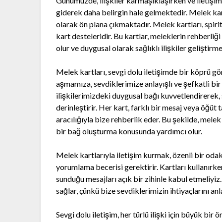
Günümüzde, ilişkiler karmaşıklaşırken ve iletişim
giderek daha belirgin hale gelmektedir. Melek kart
olarak ön plana çıkmaktadır. Melek kartları, spiri
kart desteleridir. Bu kartlar, meleklerin rehberli
olur ve duygusal olarak sağlıklı ilişkiler geliştirme
Melek kartları, sevgi dolu iletişimde bir köprü gör
aşmamıza, sevdiklerimize anlayışlı ve şefkatli bi
ilişkilerimizdeki duygusal bağı kuvvetlendirerek,
derinleştirir. Her kart, farklı bir mesaj veya öğüt
aracılığıyla bize rehberlik eder. Bu şekilde, melek
bir bağ oluşturma konusunda yardımcı olur.
Melek kartlarıyla iletişim kurmak, özenli bir oda
yorumlama becerisi gerektirir. Kartları kullanırke
sunduğu mesajları açık bir zihinle kabul etmeliyi
sağlar, çünkü bize sevdiklerimizin ihtiyaçlarını an
Sevgi dolu iletişim, her türlü ilişki için büyük bir