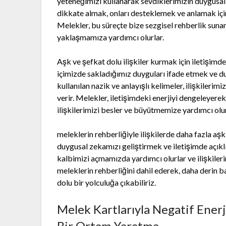
yeteneğimizi kullanarak sevdiklerimizin duygusal i
dikkate almak, onları desteklemek ve anlamak için 
Melekler, bu süreçte bize sezgisel rehberlik sun
yaklaşmamıza yardımcı olurlar.
Aşk ve şefkat dolu ilişkiler kurmak için iletişimde
içimizde sakladığımız duyguları ifade etmek ve du
kullanılan nazik ve anlayışlı kelimeler, ilişkilerimi
verir. Melekler, iletişimdeki enerjiyi dengeleyere
ilişkilerimizi besler ve büyütmemize yardımcı olur
meleklerin rehberliğiyle ilişkilerde daha fazla aş
duygusal zekamızı geliştirmek ve iletişimde açıkl
kalbimizi açmamızda yardımcı olurlar ve ilişkilerim
meleklerin rehberliğini dahil ederek, daha derin b
dolu bir yolculuğa çıkabiliriz.
Melek Kartlarıyla Negatif Enerji
Bir Ortam Yaratma