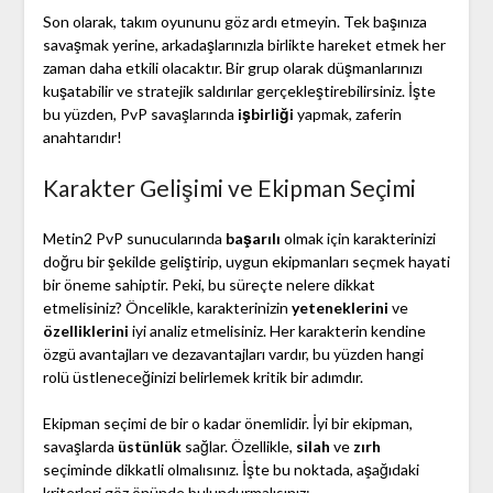
Son olarak, takım oyununu göz ardı etmeyin. Tek başınıza
savaşmak yerine, arkadaşlarınızla birlikte hareket etmek her
zaman daha etkili olacaktır. Bir grup olarak düşmanlarınızı
kuşatabilir ve stratejik saldırılar gerçekleştirebilirsiniz. İşte
bu yüzden, PvP savaşlarında
işbirliği
yapmak, zaferin
anahtarıdır!
Karakter Gelişimi ve Ekipman Seçimi
Metin2 PvP sunucularında
başarılı
olmak için karakterinizi
doğru bir şekilde geliştirip, uygun ekipmanları seçmek hayati
bir öneme sahiptir. Peki, bu süreçte nelere dikkat
etmelisiniz? Öncelikle, karakterinizin
yeteneklerini
ve
özelliklerini
iyi analiz etmelisiniz. Her karakterin kendine
özgü avantajları ve dezavantajları vardır, bu yüzden hangi
rolü üstleneceğinizi belirlemek kritik bir adımdır.
Ekipman seçimi de bir o kadar önemlidir. İyi bir ekipman,
savaşlarda
üstünlük
sağlar. Özellikle,
silah
ve
zırh
seçiminde dikkatli olmalısınız. İşte bu noktada, aşağıdaki
kriterleri göz önünde bulundurmalısınız: