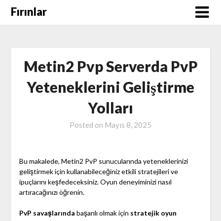
Skip
Fırınlar
to
content
Metin2 Pvp Serverda PvP
Yeteneklerini Geliştirme
Yolları
Posted on
Mayıs 8, 2025
Bu makalede, Metin2 PvP sunucularında yeteneklerinizi
geliştirmek için kullanabileceğiniz etkili stratejileri ve
ipuçlarını keşfedeceksiniz. Oyun deneyiminizi nasıl
artıracağınızı öğrenin.
PvP savaşlarında
başarılı olmak için
stratejik oyun