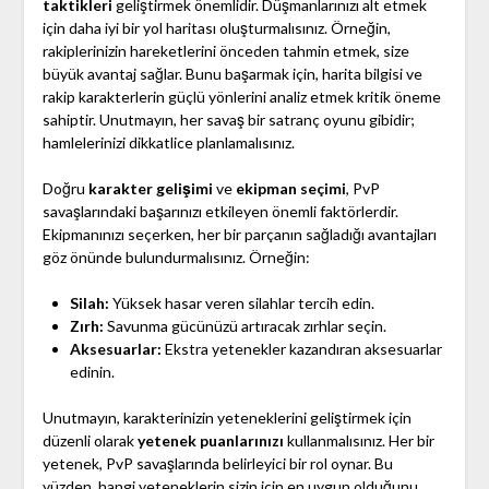
taktikleri
geliştirmek önemlidir. Düşmanlarınızı alt etmek
için daha iyi bir yol haritası oluşturmalısınız. Örneğin,
rakiplerinizin hareketlerini önceden tahmin etmek, size
büyük avantaj sağlar. Bunu başarmak için, harita bilgisi ve
rakip karakterlerin güçlü yönlerini analiz etmek kritik öneme
sahiptir. Unutmayın, her savaş bir satranç oyunu gibidir;
hamlelerinizi dikkatlice planlamalısınız.
Doğru
karakter gelişimi
ve
ekipman seçimi
, PvP
savaşlarındaki başarınızı etkileyen önemli faktörlerdir.
Ekipmanınızı seçerken, her bir parçanın sağladığı avantajları
göz önünde bulundurmalısınız. Örneğin:
Silah:
Yüksek hasar veren silahlar tercih edin.
Zırh:
Savunma gücünüzü artıracak zırhlar seçin.
Aksesuarlar:
Ekstra yetenekler kazandıran aksesuarlar
edinin.
Unutmayın, karakterinizin yeteneklerini geliştirmek için
düzenli olarak
yetenek puanlarınızı
kullanmalısınız. Her bir
yetenek, PvP savaşlarında belirleyici bir rol oynar. Bu
yüzden, hangi yeteneklerin sizin için en uygun olduğunu