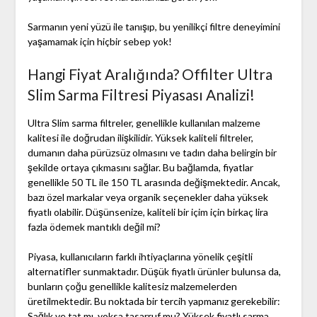
Sarmanın yeni yüzü ile tanışıp, bu yenilikçi filtre deneyimini
yaşamamak için hiçbir sebep yok!
Hangi Fiyat Aralığında? Offilter Ultra
Slim Sarma Filtresi Piyasası Analizi!
Ultra Slim sarma filtreler, genellikle kullanılan malzeme
kalitesi ile doğrudan ilişkilidir. Yüksek kaliteli filtreler,
dumanın daha pürüzsüz olmasını ve tadın daha belirgin bir
şekilde ortaya çıkmasını sağlar. Bu bağlamda, fiyatlar
genellikle 50 TL ile 150 TL arasında değişmektedir. Ancak,
bazı özel markalar veya organik seçenekler daha yüksek
fiyatlı olabilir. Düşünsenize, kaliteli bir içim için birkaç lira
fazla ödemek mantıklı değil mi?
Piyasa, kullanıcıların farklı ihtiyaçlarına yönelik çeşitli
alternatifler sunmaktadır. Düşük fiyatlı ürünler bulunsa da,
bunların çoğu genellikle kalitesiz malzemelerden
üretilmektedir. Bu noktada bir tercih yapmanız gerekebilir:
Sağlık ve tat mı, yoksa tasarruf mu? Yüksek fiyatlı sarma