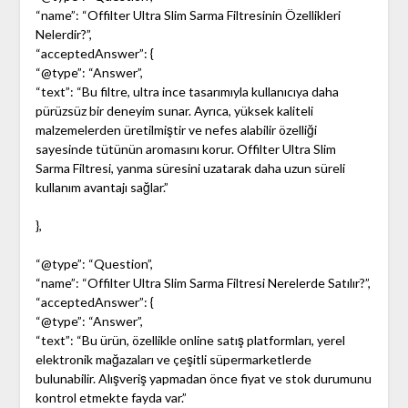
“name”: “Offilter Ultra Slim Sarma Filtresinin Özellikleri
Nelerdir?”,
“acceptedAnswer”: {
“@type”: “Answer”,
“text”: “Bu filtre, ultra ince tasarımıyla kullanıcıya daha
pürüzsüz bir deneyim sunar. Ayrıca, yüksek kaliteli
malzemelerden üretilmiştir ve nefes alabilir özelliği
sayesinde tütünün aromasını korur. Offilter Ultra Slim
Sarma Filtresi, yanma süresini uzatarak daha uzun süreli
kullanım avantajı sağlar.”
},
“@type”: “Question”,
“name”: “Offilter Ultra Slim Sarma Filtresi Nerelerde Satılır?”,
“acceptedAnswer”: {
“@type”: “Answer”,
“text”: “Bu ürün, özellikle online satış platformları, yerel
elektronik mağazaları ve çeşitli süpermarketlerde
bulunabilir. Alışveriş yapmadan önce fiyat ve stok durumunu
kontrol etmekte fayda var.”