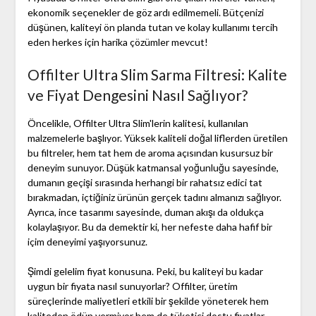
ekonomik seçenekler de göz ardı edilmemeli. Bütçenizi
düşünen, kaliteyi ön planda tutan ve kolay kullanımı tercih
eden herkes için harika çözümler mevcut!
Offilter Ultra Slim Sarma Filtresi: Kalite
ve Fiyat Dengesini Nasıl Sağlıyor?
Öncelikle, Offilter Ultra Slim'lerin kalitesi, kullanılan
malzemelerle başlıyor. Yüksek kaliteli doğal liflerden üretilen
bu filtreler, hem tat hem de aroma açısından kusursuz bir
deneyim sunuyor. Düşük katmansal yoğunluğu sayesinde,
dumanın geçişi sırasında herhangi bir rahatsız edici tat
bırakmadan, içtiğiniz ürünün gerçek tadını almanızı sağlıyor.
Ayrıca, ince tasarımı sayesinde, duman akışı da oldukça
kolaylaşıyor. Bu da demektir ki, her nefeste daha hafif bir
içim deneyimi yaşıyorsunuz.
Şimdi gelelim fiyat konusuna. Peki, bu kaliteyi bu kadar
uygun bir fiyata nasıl sunuyorlar? Offilter, üretim
süreçlerinde maliyetleri etkili bir şekilde yöneterek hem
kaliteden ödün vermiyor hem de tüketici dostu fiyatlar