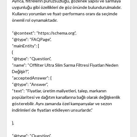
Ayrıca, filtrelerin pürüzsüzlüğü, gözenek yapısı ve sarmaya
uygunluğu gibi özellikleri de göz önünde bulundurulmalıdır.
Kullanıcı yorumları ve fiyat-performans oranı da seçimde
önemli rol oynamaktadır.
“@context”: “https://schema.org”,
“@type”: “FAQPage”,
“mainEntity”: [
{
“@type”: “Question”,
“name”: “Offilter Ultra Slim Sarma Filtresi Fiyatları Neden
Değişir?”,
“acceptedAnswer”: {
“@type”: “Answer”,
“text”: “Fiyatlar, üretim maliyetleri, talep, markanın
popülaritesi ve dağıtım kanallarına bağlı olarak değişkenlik
gösterebilir. Aynı zamanda özel kampanyalar ve sezon
indirimleri de fiyatları etkileyen unsurlardır.”
},
“@type”: “Question”,