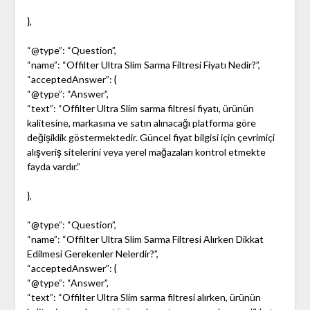
},
“@type”: “Question”,
“name”: “Offilter Ultra Slim Sarma Filtresi Fiyatı Nedir?”,
“acceptedAnswer”: {
“@type”: “Answer”,
“text”: “Offilter Ultra Slim sarma filtresi fiyatı, ürünün
kalitesine, markasına ve satın alınacağı platforma göre
değişiklik göstermektedir. Güncel fiyat bilgisi için çevrimiçi
alışveriş sitelerini veya yerel mağazaları kontrol etmekte
fayda vardır.”
},
“@type”: “Question”,
“name”: “Offilter Ultra Slim Sarma Filtresi Alırken Dikkat
Edilmesi Gerekenler Nelerdir?”,
“acceptedAnswer”: {
“@type”: “Answer”,
“text”: “Offilter Ultra Slim sarma filtresi alırken, ürünün