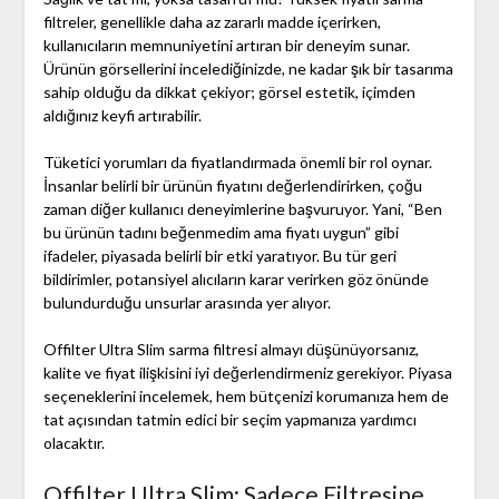
filtreler, genellikle daha az zararlı madde içerirken,
kullanıcıların memnuniyetini artıran bir deneyim sunar.
Ürünün görsellerini incelediğinizde, ne kadar şık bir tasarıma
sahip olduğu da dikkat çekiyor; görsel estetik, içimden
aldığınız keyfi artırabilir.
Tüketici yorumları da fiyatlandırmada önemli bir rol oynar.
İnsanlar belirli bir ürünün fiyatını değerlendirirken, çoğu
zaman diğer kullanıcı deneyimlerine başvuruyor. Yani, “Ben
bu ürünün tadını beğenmedim ama fiyatı uygun” gibi
ifadeler, piyasada belirli bir etki yaratıyor. Bu tür geri
bildirimler, potansiyel alıcıların karar verirken göz önünde
bulundurduğu unsurlar arasında yer alıyor.
Offilter Ultra Slim sarma filtresi almayı düşünüyorsanız,
kalite ve fiyat ilişkisini iyi değerlendirmeniz gerekiyor. Piyasa
seçeneklerini incelemek, hem bütçenizi korumanıza hem de
tat açısından tatmin edici bir seçim yapmanıza yardımcı
olacaktır.
Offilter Ultra Slim: Sadece Filtresine