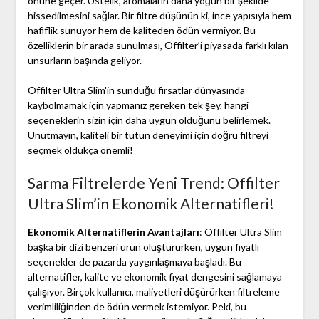
önüne geçer. Üstelik, aromaların daha yoğun bir şekilde
hissedilmesini sağlar. Bir filtre düşünün ki, ince yapısıyla hem
hafiflik sunuyor hem de kaliteden ödün vermiyor. Bu
özelliklerin bir arada sunulması, Offilter’i piyasada farklı kılan
unsurların başında geliyor.
Offilter Ultra Slim'in sunduğu fırsatlar dünyasında
kaybolmamak için yapmanız gereken tek şey, hangi
seçeneklerin sizin için daha uygun olduğunu belirlemek.
Unutmayın, kaliteli bir tütün deneyimi için doğru filtreyi
seçmek oldukça önemli!
Sarma Filtrelerde Yeni Trend: Offilter
Ultra Slim’in Ekonomik Alternatifleri!
Ekonomik Alternatiflerin Avantajları
: Offilter Ultra Slim
başka bir dizi benzeri ürün oluştururken, uygun fiyatlı
seçenekler de pazarda yaygınlaşmaya başladı. Bu
alternatifler, kalite ve ekonomik fiyat dengesini sağlamaya
çalışıyor. Birçok kullanıcı, maliyetleri düşürürken filtreleme
verimliliğinden de ödün vermek istemiyor. Peki, bu