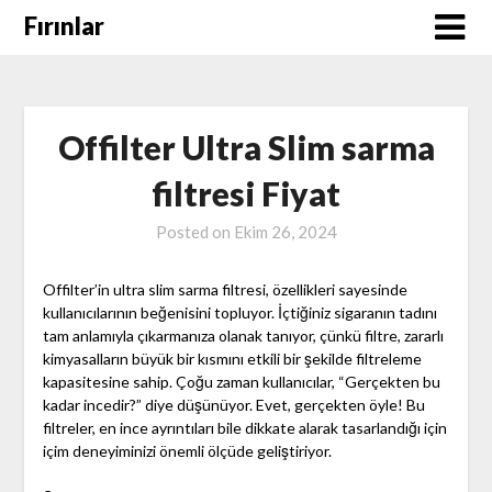
Skip
Fırınlar
to
content
Offilter Ultra Slim sarma
filtresi Fiyat
Posted on
Ekim 26, 2024
Offilter’in ultra slim sarma filtresi, özellikleri sayesinde
kullanıcılarının beğenisini topluyor. İçtiğiniz sigaranın tadını
tam anlamıyla çıkarmanıza olanak tanıyor, çünkü filtre, zararlı
kimyasalların büyük bir kısmını etkili bir şekilde filtreleme
kapasitesine sahip. Çoğu zaman kullanıcılar, “Gerçekten bu
kadar incedir?” diye düşünüyor. Evet, gerçekten öyle! Bu
filtreler, en ince ayrıntıları bile dikkate alarak tasarlandığı için
içim deneyiminizi önemli ölçüde geliştiriyor.