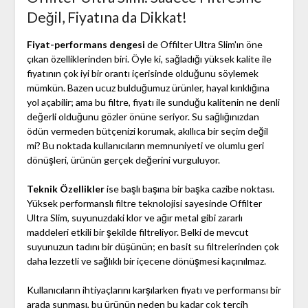
Değil, Fiyatına da Dikkat!
Fiyat-performans dengesi
de Offilter Ultra Slim'ın öne
çıkan özelliklerinden biri. Öyle ki, sağladığı yüksek kalite ile
fiyatının çok iyi bir orantı içerisinde olduğunu söylemek
mümkün. Bazen ucuz bulduğumuz ürünler, hayal kırıklığına
yol açabilir; ama bu filtre, fiyatı ile sunduğu kalitenin ne denli
değerli olduğunu gözler önüne seriyor. Su sağlığınızdan
ödün vermeden bütçenizi korumak, akıllıca bir seçim değil
mi? Bu noktada kullanıcıların memnuniyeti ve olumlu geri
dönüşleri, ürünün gerçek değerini vurguluyor.
Teknik Özellikler
ise başlı başına bir başka cazibe noktası.
Yüksek performanslı filtre teknolojisi sayesinde Offilter
Ultra Slim, suyunuzdaki klor ve ağır metal gibi zararlı
maddeleri etkili bir şekilde filtreliyor. Belki de mevcut
suyunuzun tadını bir düşünün; en basit su filtrelerinden çok
daha lezzetli ve sağlıklı bir içecene dönüşmesi kaçınılmaz.
Kullanıcıların ihtiyaçlarını karşılarken fiyatı ve performansı bir
arada sunması, bu ürünün neden bu kadar çok tercih