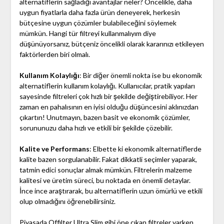
alternatiflerin sağladığı avantajlar neler? Öncelikle, daha
uygun fiyatlarla daha fazla ürün deneyerek, herkesin
bütçesine uygun çözümler bulabileceğini söylemek
mümkün. Hangi tür filtreyi kullanmalıyım diye
düşünüyorsanız, bütçeniz öncelikli olarak kararınızı etkileyen
faktörlerden biri olmalı.
Kullanım Kolaylığı
: Bir diğer önemli nokta ise bu ekonomik
alternatiflerin kullanım kolaylığı. Kullanıcılar, pratik yapıları
sayesinde filtreleri çok hızlı bir şekilde değiştirebiliyor. Her
zaman en pahalısının en iyisi olduğu düşüncesini aklınızdan
çıkartın! Unutmayın, bazen basit ve ekonomik çözümler,
sorununuzu daha hızlı ve etkili bir şekilde çözebilir.
Kalite ve Performans
: Elbette ki ekonomik alternatiflerde
kalite bazen sorgulanabilir. Fakat dikkatli seçimler yaparak,
tatmin edici sonuçlar almak mümkün. Filtrelerin malzeme
kalitesi ve üretim süreci, bu noktada en önemli detaylar.
İnce ince araştırarak, bu alternatiflerin uzun ömürlü ve etkili
olup olmadığını öğrenebilirsiniz.
Piyasada Offilter Ultra Slim gibi öne çıkan filtreler varken,