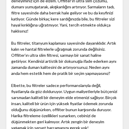
deneyiminiz için de elzem. Offilter’ın ultra slim çözümü,
dumanı yumuşatarak, akışkanlığını artırıyor. Sarmaların tadı,
filtre sayesinde daha berrak hale geliyor ve bu da keyfinizi
katlıyor. Günde birkaç kere sardığınızda bile, bu filtreler sizi
hayal kırıklığına uğratmıyor. Yani, tercih etmekte oldukça
haklısınız!
Bu filtreler, titanyum kaplaması sayesinde dayanıklıdır. Artık
kalın ve hantal filtrelerle uğraşmak zorunda değilsiniz.
Offilter’ın ultra slim filtresi, sarmayı bir sanat haline
getiriyor. Kendinizi artistik bir dokunuşla ifade ederken aynı
zamanda duman kalitesini de artırıyorsunuz. Neden aynı
anda hem estetik hem de pratik bir seçim yapmayasınız?
Elbette, bu filtreler sadece performanslarıyla değil,
fiyatlarıyla da göz dolduruyor. Uygun maliyetleriyle bütçenizi
sarsmadan kaliteli bir deneyim elde etmenizi sağlıyor. Birçok
insan, kaliteli bir ürün için yüksek fiyatlar ödemek zorunda
olduğunu düşünürken, offilter bunun karşısında duruyor.
Harika filtreleme özellikleri sunarken, cebinizi de
düşünmekten geri kalmıyor. Artık zengin bir deneyim
yaşamak için servet harcamanıza gerek yok!