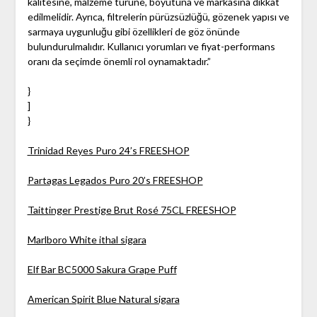
kalitesine, malzeme türüne, boyutuna ve markasına dikkat
edilmelidir. Ayrıca, filtrelerin pürüzsüzlüğü, gözenek yapısı ve
sarmaya uygunluğu gibi özellikleri de göz önünde
bulundurulmalıdır. Kullanıcı yorumları ve fiyat-performans
oranı da seçimde önemli rol oynamaktadır.”
}
]
}
Trinidad Reyes Puro 24’s FREESHOP
Partagas Legados Puro 20’s FREESHOP
Taittinger Prestige Brut Rosé 75CL FREESHOP
Marlboro White ithal sigara
Elf Bar BC5000 Sakura Grape Puff
American Spirit Blue Natural sigara