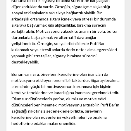
Bununla birlikte, sigarayı bırakma sürecinde karşılaşılan
diğer zorluklar da vardır. Örneğin, sigara içme alışkanlığı
sosyal etkileşimlerle sıkı sıkıya bağlantılı olabilir. Bir
arkadaşlık ortamında sigara içmek veya stresli bir durumda
sigaraya başvurmak gibi alışkanlıklar, bırakma sürecini
zorlaştırabilir. Motivasyonu yüksek tutmanın bir yolu, bu tür
durumlarla başa çıkmak ve alternatif davranışlar
geliştirmektir. Örneğin, sosyal etkinliklerde Puff Bar
kullanmak veya stresli anlarda derin nefes alma egzersizleri
yapmak gibi stratejiler, sigarayı bırakma sürecini
destekleyebilir.
Bunun yanı sıra, bireylerin kendilerine olan inançları da
motivasyonu etkileyen önemli bir faktördür. Sigarayı bırakma
sürecinde güçlü bir motivasyonun korunması için kişinin
kendi yeteneklerine ve kararlılığına inanması gerekmektedir.
Olumsuz düşüncelerin yerine, olumlu ve motive edici
düşünceleri benimsemek, motivasyonu artırabilir. Puff Bar'ın
sağladığı nikotinsiz seçeneklerle birlikte, bireylerin
kendilerine olan güvenlerini yükseltmeleri ve bırakma
hedeflerine odaklanmaları önemlidir.