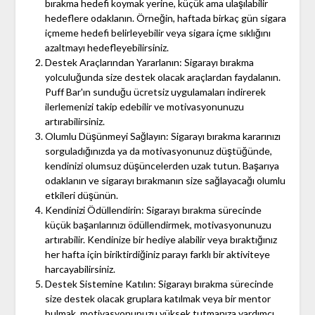
bırakma hedefi koymak yerine, küçük ama ulaşılabilir
hedeflere odaklanın. Örneğin, haftada birkaç gün sigara
içmeme hedefi belirleyebilir veya sigara içme sıklığını
azaltmayı hedefleyebilirsiniz.
Destek Araçlarından Yararlanın: Sigarayı bırakma
yolculuğunda size destek olacak araçlardan faydalanın.
Puff Bar'ın sunduğu ücretsiz uygulamaları indirerek
ilerlemenizi takip edebilir ve motivasyonunuzu
artırabilirsiniz.
Olumlu Düşünmeyi Sağlayın: Sigarayı bırakma kararınızı
sorguladığınızda ya da motivasyonunuz düştüğünde,
kendinizi olumsuz düşüncelerden uzak tutun. Başarıya
odaklanın ve sigarayı bırakmanın size sağlayacağı olumlu
etkileri düşünün.
Kendinizi Ödüllendirin: Sigarayı bırakma sürecinde
küçük başarılarınızı ödüllendirmek, motivasyonunuzu
artırabilir. Kendinize bir hediye alabilir veya bıraktığınız
her hafta için biriktirdiğiniz parayı farklı bir aktiviteye
harcayabilirsiniz.
Destek Sistemine Katılın: Sigarayı bırakma sürecinde
size destek olacak gruplara katılmak veya bir mentor
bulmak, motivasyonunuzu yüksek tutmanıza yardımcı