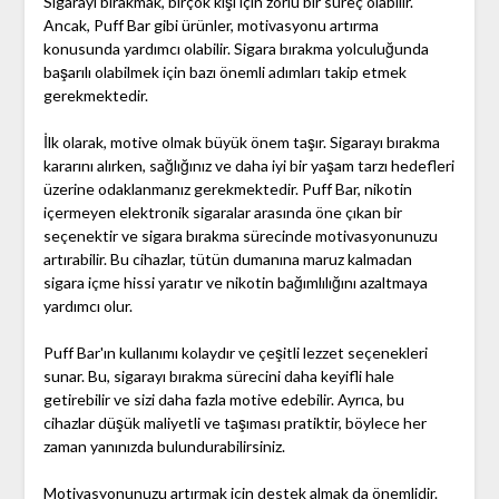
Sigarayı bırakmak, birçok kişi için zorlu bir süreç olabilir.
Ancak, Puff Bar gibi ürünler, motivasyonu artırma
konusunda yardımcı olabilir. Sigara bırakma yolculuğunda
başarılı olabilmek için bazı önemli adımları takip etmek
gerekmektedir.
İlk olarak, motive olmak büyük önem taşır. Sigarayı bırakma
kararını alırken, sağlığınız ve daha iyi bir yaşam tarzı hedefleri
üzerine odaklanmanız gerekmektedir. Puff Bar, nikotin
içermeyen elektronik sigaralar arasında öne çıkan bir
seçenektir ve sigara bırakma sürecinde motivasyonunuzu
artırabilir. Bu cihazlar, tütün dumanına maruz kalmadan
sigara içme hissi yaratır ve nikotin bağımlılığını azaltmaya
yardımcı olur.
Puff Bar'ın kullanımı kolaydır ve çeşitli lezzet seçenekleri
sunar. Bu, sigarayı bırakma sürecini daha keyifli hale
getirebilir ve sizi daha fazla motive edebilir. Ayrıca, bu
cihazlar düşük maliyetli ve taşıması pratiktir, böylece her
zaman yanınızda bulundurabilirsiniz.
Motivasyonunuzu artırmak için destek almak da önemlidir.