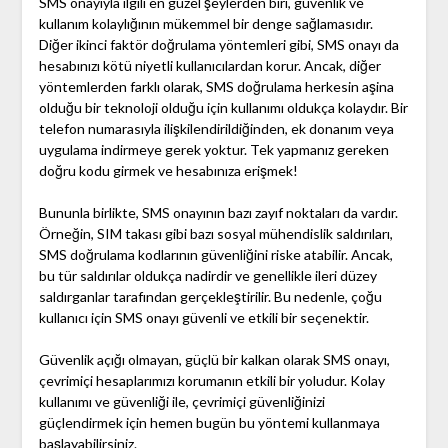
SMS onayıyla ilgili en güzel şeylerden biri, güvenlik ve
kullanım kolaylığının mükemmel bir denge sağlamasıdır.
Diğer ikinci faktör doğrulama yöntemleri gibi, SMS onayı da
hesabınızı kötü niyetli kullanıcılardan korur. Ancak, diğer
yöntemlerden farklı olarak, SMS doğrulama herkesin aşina
olduğu bir teknoloji olduğu için kullanımı oldukça kolaydır. Bir
telefon numarasıyla ilişkilendirildiğinden, ek donanım veya
uygulama indirmeye gerek yoktur. Tek yapmanız gereken
doğru kodu girmek ve hesabınıza erişmek!
Bununla birlikte, SMS onayının bazı zayıf noktaları da vardır.
Örneğin, SIM takası gibi bazı sosyal mühendislik saldırıları,
SMS doğrulama kodlarının güvenliğini riske atabilir. Ancak,
bu tür saldırılar oldukça nadirdir ve genellikle ileri düzey
saldırganlar tarafından gerçekleştirilir. Bu nedenle, çoğu
kullanıcı için SMS onayı güvenli ve etkili bir seçenektir.
Güvenlik açığı olmayan, güçlü bir kalkan olarak SMS onayı,
çevrimiçi hesaplarımızı korumanın etkili bir yoludur. Kolay
kullanımı ve güvenliği ile, çevrimiçi güvenliğinizi
güçlendirmek için hemen bugün bu yöntemi kullanmaya
başlayabilirsiniz.