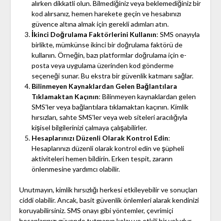
alırken dikkatli olun. Bilmediğiniz veya beklemediğiniz bir
kod alırsanız, hemen harekete geçin ve hesabınızı
güvence altına almak için gerekli adımları atın.
İkinci Doğrulama Faktörlerini Kullanın
: SMS onayıyla
birlikte, mümkünse ikinci bir doğrulama faktörü de
kullanın. Örneğin, bazı platformlar doğrulama için e-
posta veya uygulama üzerinden kod gönderme
seçeneği sunar. Bu ekstra bir güvenlik katmanı sağlar.
Bilinmeyen Kaynaklardan Gelen Bağlantılara
Tıklamaktan Kaçının
: Bilinmeyen kaynaklardan gelen
SMS'ler veya bağlantılara tıklamaktan kaçının. Kimlik
hırsızları, sahte SMS'ler veya web siteleri aracılığıyla
kişisel bilgilerinizi çalmaya çalışabilirler.
Hesaplarınızı Düzenli Olarak Kontrol Edin
:
Hesaplarınızı düzenli olarak kontrol edin ve şüpheli
aktiviteleri hemen bildirin. Erken tespit, zararın
önlenmesine yardımcı olabilir.
Unutmayın, kimlik hırsızlığı herkesi etkileyebilir ve sonuçları
ciddi olabilir. Ancak, basit güvenlik önlemleri alarak kendinizi
koruyabilirsiniz. SMS onayı gibi yöntemler, çevrimiçi
hesaplarınızı güvende tutmanın kolay ve etkili bir yoludur.