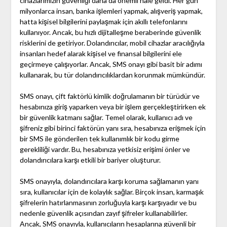
cihazlarımızın güvenliği daha da önemli hale geldi. Her gün
milyonlarca insan, banka işlemleri yapmak, alışveriş yapmak,
hatta kişisel bilgilerini paylaşmak için akıllı telefonlarını
kullanıyor. Ancak, bu hızlı dijitalleşme beraberinde güvenlik
risklerini de getiriyor. Dolandırıcılar, mobil cihazlar aracılığıyla
insanları hedef alarak kişisel ve finansal bilgilerini ele
geçirmeye çalışıyorlar. Ancak, SMS onayı gibi basit bir adımı
kullanarak, bu tür dolandırıcılıklardan korunmak mümkündür.
SMS onayı, çift faktörlü kimlik doğrulamanın bir türüdür ve
hesabınıza giriş yaparken veya bir işlem gerçekleştirirken ek
bir güvenlik katmanı sağlar. Temel olarak, kullanıcı adı ve
şifreniz gibi birinci faktörün yanı sıra, hesabınıza erişmek için
bir SMS ile gönderilen tek kullanımlık bir kodu girme
gerekliliği vardır. Bu, hesabınıza yetkisiz erişimi önler ve
dolandırıcılara karşı etkili bir bariyer oluşturur.
SMS onayıyla, dolandırıcılara karşı koruma sağlamanın yanı
sıra, kullanıcılar için de kolaylık sağlar. Birçok insan, karmaşık
şifrelerin hatırlanmasının zorluğuyla karşı karşıyadır ve bu
nedenle güvenlik açısından zayıf şifreler kullanabilirler.
Ancak, SMS onayıyla, kullanıcıların hesaplarına güvenli bir