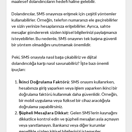
maalesef dolandırıcıların hedefi haline gelebilir.
Dolandırıcılar, SMS onayınıza erişmek için çeşitli yöntemler
kullanabilirler. Örneğin, telefon numaranızı ele geçirebilirler
ve sizin yerinize hesaplarınıza erişebilirler. Ayrıca, sahte
mesajlar göndererek sizden kişisel bilgilerinizi paylaşmanızı
isteyebilirler. Bu nedenle, SMS onayının tek başına güvenli
bir yöntem olmadığını unutmamak önemlidir.
Peki, SMS onayıyla nasıl başa çıkabiliriz ve dijital
dolandırıcılığa karşı nasıl savunabiliriz? İşte bazı önemli
ipuçları:
İkinci Doğrulama Faktörü
: SMS onayını kullanırken,
hesabınıza giriş yaparken veya işlem yaparken ikinci bir
doğrulama faktörü kullanmak daha güvenlidir. Örneğin,
bir mobil uygulama veya fiziksel bir cihaz aracılığıyla
doğrulama yapabilirsiniz.
Şüpheli Mesajlara Dikkat
: Gelen SMS'lerin kaynağını
dikkatlice kontrol edin ve şüpheli mesajları asla açmayın
veya yanıtlamayın. Bankanız veya diğer kurumlar
genellikle sizden kişisel bilgilerinizi istemezler.