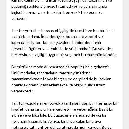
için mükemmeldir. Tamtur yüzükler, şaşırtıcı tasarımları ve
patlamış renkleriyle göze hitap ediyor ve aynı zamanda
kişisel tarzınızı yansıtmak için benzersiz bir seçenek
sunuyor.
Tamtur yüzükler, hassas el işçiliği ile üretilir ve her biri özel
olarak tasarlanır. İnce detaylar, bu takılara zarafet ve
karmaşıklık katar. Tamtur yüzükler, birbirinden farklı
desenler, figürler ve sembollerle süslenmiştir. Bu sayede,
her zevke ve kişiliğe uygun bir seçenek bulmak mümkündür.
Bu yüzükler, moda dünyasında da popüler hale gelmiştir.
Ünlü markalar, tasarımlarını tamtur yüzüklerle
tamamlamaktadır. Moda blogları ve dergileri de bu takıları
önererek trendi desteklemekte ve okuyuculara ilham
vermektedir.
Tamtur yüzüklerin en büyük avantajlarından biri, herhangi bir
kıyafeti daha çarpıcı hale getirebilme yeteneğidir. Basit bir
elbise veya bluz bile, bu yüzüklerle anında etkileyici bir
görünüm kazanabilir. Ayrıca, farklı parçaları bir araya
getirerek katmanlı bir stil yaratmak da mümkündür. Bu da