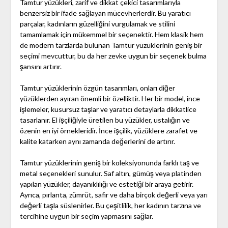
Tamtur yüzükleri, zarif ve dikkat çekici tasarımlarıyla
benzersiz bir ifade sağlayan mücevherlerdir. Bu yaratıcı
parçalar, kadınların güzelliğini vurgulamak ve stilini
tamamlamak için mükemmel bir seçenektir. Hem klasik hem
de modern tarzlarda bulunan Tamtur yüzüklerinin geniş bir
seçimi mevcuttur, bu da her zevke uygun bir seçenek bulma
şansını artırır.
Tamtur yüzüklerinin özgün tasarımları, onları diğer
yüzüklerden ayıran önemli bir özelliktir. Her bir model, ince
işlemeler, kusursuz taşlar ve yaratıcı detaylarla dikkatlice
tasarlanır. El işçiliğiyle üretilen bu yüzükler, ustalığın ve
özenin en iyi örnekleridir. İnce işçilik, yüzüklere zarafet ve
kalite katarken aynı zamanda değerlerini de artırır.
Tamtur yüzüklerinin geniş bir koleksiyonunda farklı taş ve
metal seçenekleri sunulur. Saf altın, gümüş veya platinden
yapılan yüzükler, dayanıklılığı ve estetiği bir araya getirir.
Ayrıca, pırlanta, zümrüt, safir ve daha birçok değerli veya yarı
değerli taşla süslenirler. Bu çeşitlilik, her kadının tarzına ve
tercihine uygun bir seçim yapmasını sağlar.