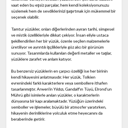
vaat eden bu eşsiz parçalar, hem kendi koleksiyonunuzu
süslemek hem de sevdiklerinizi şaşırtmak için mükemmel bir
seçenek olabilir.
Tamtur yüzükler, onları diğerlerinden ayıran tarihi, simgesel
ve mistik özellikleriyle dikkat çekiyor. İnsan eliyle ustaca
şekillendirilen her bir yüzük, özenle seçilen malzemelerle
üretiliyor ve ayrıntılı işçilikleriyle göz alıcı bir görünüm
sunuyor. Tasarımlarda kullanılan değerli metaller ve taşlar,
yüzüklere zarafet ve anlam katıyor.
Bu benzersiz yüzüklerin en çarpıcı özelliği ise her birinin
kendi hikayesini anlatmasıdır. Her yüzük, Tolkien
evrenindeki farklı karakterlere veya sembollere ithafen
tasarlanmıştır. Arwen'in Yıldızı, Gandalf'ın Tüyü, Elrond'un
Mührü gibi isimlerle anılan yüzükler, o karakterlerin
dünyasına bir kapı aralamaktadır. Yüzüğün üzerindeki
semboller ve işlemeler, büyülü bir atmosfer yaratırken,
hikayenin derinliklerine yolculuk etme heyecanını da
beraberinde getirir.