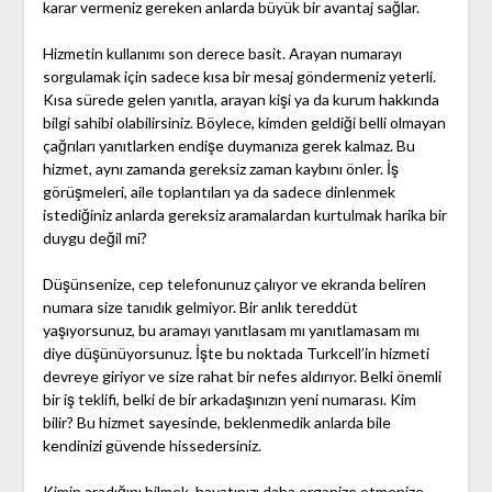
karar vermeniz gereken anlarda büyük bir avantaj sağlar.
Hizmetin kullanımı son derece basit. Arayan numarayı
sorgulamak için sadece kısa bir mesaj göndermeniz yeterli.
Kısa sürede gelen yanıtla, arayan kişi ya da kurum hakkında
bilgi sahibi olabilirsiniz. Böylece, kimden geldiği belli olmayan
çağrıları yanıtlarken endişe duymanıza gerek kalmaz. Bu
hizmet, aynı zamanda gereksiz zaman kaybını önler. İş
görüşmeleri, aile toplantıları ya da sadece dinlenmek
istediğiniz anlarda gereksiz aramalardan kurtulmak harika bir
duygu değil mi?
Düşünsenize, cep telefonunuz çalıyor ve ekranda beliren
numara size tanıdık gelmiyor. Bir anlık tereddüt
yaşıyorsunuz, bu aramayı yanıtlasam mı yanıtlamasam mı
diye düşünüyorsunuz. İşte bu noktada Turkcell’in hizmeti
devreye giriyor ve size rahat bir nefes aldırıyor. Belki önemli
bir iş teklifi, belki de bir arkadaşınızın yeni numarası. Kim
bilir? Bu hizmet sayesinde, beklenmedik anlarda bile
kendinizi güvende hissedersiniz.
Kimin aradığını bilmek, hayatınızı daha organize etmenize