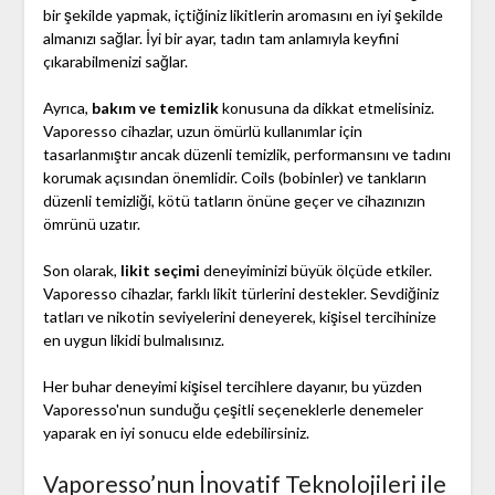
bir şekilde yapmak, içtiğiniz likitlerin aromasını en iyi şekilde
almanızı sağlar. İyi bir ayar, tadın tam anlamıyla keyfini
çıkarabilmenizi sağlar.
Ayrıca,
bakım ve temizlik
konusuna da dikkat etmelisiniz.
Vaporesso cihazlar, uzun ömürlü kullanımlar için
tasarlanmıştır ancak düzenli temizlik, performansını ve tadını
korumak açısından önemlidir. Coils (bobinler) ve tankların
düzenli temizliği, kötü tatların önüne geçer ve cihazınızın
ömrünü uzatır.
Son olarak,
likit seçimi
deneyiminizi büyük ölçüde etkiler.
Vaporesso cihazlar, farklı likit türlerini destekler. Sevdiğiniz
tatları ve nikotin seviyelerini deneyerek, kişisel tercihinize
en uygun likidi bulmalısınız.
Her buhar deneyimi kişisel tercihlere dayanır, bu yüzden
Vaporesso'nun sunduğu çeşitli seçeneklerle denemeler
yaparak en iyi sonucu elde edebilirsiniz.
Vaporesso’nun İnovatif Teknolojileri ile