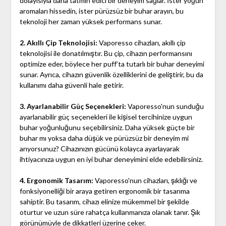
dolayısıyla daha tatmin edici bir deneyim sağlar. İster yoğun
aromaları hissedin, ister pürüzsüz bir buhar arayın, bu
teknoloji her zaman yüksek performans sunar.
2. Akıllı Çip Teknolojisi:
Vaporesso cihazları, akıllı çip
teknolojisi ile donatılmıştır. Bu çip, cihazın performansını
optimize eder, böylece her puff’ta tutarlı bir buhar deneyimi
sunar. Ayrıca, cihazın güvenlik özelliklerini de geliştirir, bu da
kullanımı daha güvenli hale getirir.
3. Ayarlanabilir Güç Seçenekleri:
Vaporesso'nun sunduğu
ayarlanabilir güç seçenekleri ile kişisel tercihinize uygun
buhar yoğunluğunu seçebilirsiniz. Daha yüksek güçte bir
buhar mı yoksa daha düşük ve pürüzsüz bir deneyim mi
arıyorsunuz? Cihazınızın gücünü kolayca ayarlayarak
ihtiyacınıza uygun en iyi buhar deneyimini elde edebilirsiniz.
4. Ergonomik Tasarım:
Vaporesso'nun cihazları, şıklığı ve
fonksiyonelliği bir araya getiren ergonomik bir tasarıma
sahiptir. Bu tasarım, cihazı elinize mükemmel bir şekilde
oturtur ve uzun süre rahatça kullanmanıza olanak tanır. Şık
görünümüyle de dikkatleri üzerine çeker.