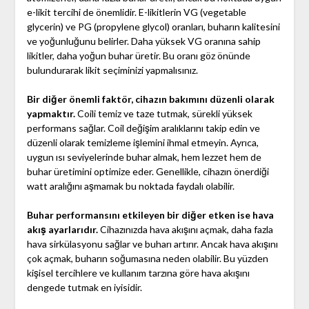
e-likit tercihi de önemlidir. E-likitlerin VG (vegetable
glycerin) ve PG (propylene glycol) oranları, buharın kalitesini
ve yoğunluğunu belirler. Daha yüksek VG oranına sahip
likitler, daha yoğun buhar üretir. Bu oranı göz önünde
bulundurarak likit seçiminizi yapmalısınız.
Bir diğer önemli faktör, cihazın bakımını düzenli olarak
yapmaktır.
Coili temiz ve taze tutmak, sürekli yüksek
performans sağlar. Coil değişim aralıklarını takip edin ve
düzenli olarak temizleme işlemini ihmal etmeyin. Ayrıca,
uygun ısı seviyelerinde buhar almak, hem lezzet hem de
buhar üretimini optimize eder. Genellikle, cihazın önerdiği
watt aralığını aşmamak bu noktada faydalı olabilir.
Buhar performansını etkileyen bir diğer etken ise hava
akış ayarlarıdır.
Cihazınızda hava akışını açmak, daha fazla
hava sirkülasyonu sağlar ve buharı artırır. Ancak hava akışını
çok açmak, buharın soğumasına neden olabilir. Bu yüzden
kişisel tercihlere ve kullanım tarzına göre hava akışını
dengede tutmak en iyisidir.