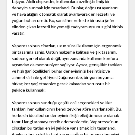
taşıyor. Akıllı chipsetler, kullanıcılara özelleştirilmiş bir
deneyim sunmak için tasarlandı. Bunlar, doğru ısı ayarlarını
ve hava akışını otomatik olarak ayarlayarak en lezzetli ve
yoğun buharı üretir. Bu, sanki her nefeste bir usta şefin
elinden çıkan lezzetli bir yemeği tadıyormuşsunuz gibi bir his
yaratır.
Vaporesso'nun cihazları, uzun süreli kullanım için ergonomik
bir tasarıma sahip. Üstün malzeme kalitesi ve şık tasarımı,
sadece görsel olarak değil, aynı zamanda kullanım konforu
açısından da memnuniyet sağlıyor. Ayrıca, geniş likit tankları
ve hızlı şarj özellikleri, buhar deneyiminizi kesintisiz ve
zahmetsiz hale getiriyor. Düşünsenize, bir gün boyunca
birkaç kez şarj etmenize gerek kalmadan sorunsuz bir
şekilde kullanmak!
Vaporesso’nun sunduğu çeşitli coil seçenekleri ve likit
tankları, her kullanıcının kendi zevkine göre uyarlanabilir. Bu,
herkesin ideal buhar deneyimini kişiselleştirmesine olanak
tanır. Hangi aromayı tercih ederseniz edin, Vaporesso'nun
cihazları bu tatları en iyi şekilde yansıtmak için tasarlandı.
Böylece, her çekişte taptaze ve yoğun bir aroma deneyimi