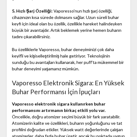
5. Hızlı Şarj Özelliği:
Vaporesso'nun hızlı şarj özelliği,
cihazınızın kısa sürede dolmasını sağlar. Uzun süreli buhar
keyfi için ideal olan bu özellik, özellikle hareket halindeyken
büyük bir avantajdır. Artık beklemek yerine hemen buharın
tadını çıkarabilirsiniz.
Bu özelliklerle Vaporesso, buhar deneyiminizi çok daha
keyifli ve kişiselleştirilmiş hale getiriyor. Teknolojinin
sunduğu bu avantajları kullanarak, her puff’ta mükemmel bir
buhar deneyimi yaşamanız mümkün.
Vaporesso Elektronik Sigara: En Yüksek
Buhar Performansı İçin İpuçları
Vaporesso elektronik sigara kullanırken buhar
performansını artırmanın birkaç etkili yolu var.
Öncelikle, doğru atomizer seçimi büyük bir fark yaratabilir.
Atomizerin kalite ve özellikleri, buharın yoğunluğunu ve tat
profilini doğrudan etkiler. Yüksek watt değerlerinde çalışan
atomizerler, daha fazla buhar üretir, ancak bu noktada uygun