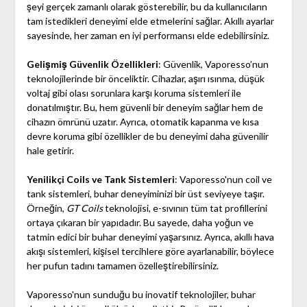
şeyi gerçek zamanlı olarak gösterebilir, bu da kullanıcıların
tam istedikleri deneyimi elde etmelerini sağlar. Akıllı ayarlar
sayesinde, her zaman en iyi performansı elde edebilirsiniz.
Gelişmiş Güvenlik Özellikleri
: Güvenlik, Vaporesso’nun
teknolojilerinde bir önceliktir. Cihazlar, aşırı ısınma, düşük
voltaj gibi olası sorunlara karşı koruma sistemleri ile
donatılmıştır. Bu, hem güvenli bir deneyim sağlar hem de
cihazın ömrünü uzatır. Ayrıca, otomatik kapanma ve kısa
devre koruma gibi özellikler de bu deneyimi daha güvenilir
hale getirir.
Yenilikçi Coils ve Tank Sistemleri
: Vaporesso'nun coil ve
tank sistemleri, buhar deneyiminizi bir üst seviyeye taşır.
Örneğin,
GT Coils
teknolojisi, e-sıvının tüm tat profillerini
ortaya çıkaran bir yapıdadır. Bu sayede, daha yoğun ve
tatmin edici bir buhar deneyimi yaşarsınız. Ayrıca, akıllı hava
akışı sistemleri, kişisel tercihlere göre ayarlanabilir, böylece
her pufun tadını tamamen özelleştirebilirsiniz.
Vaporesso'nun sunduğu bu inovatif teknolojiler, buhar