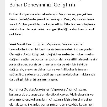
Buhar Deneyiminizi Geliştirin
Buhar dünyasına adım atanlar için Vaporesso, gerçekten
devrim niteliğinde yenilikler sunuyor. Peki, Vaporesso'nun
sunduğu bu yenilikler ne kadar etkili? İşte bu teknolojilerin
sizin buhar deneyiminizi nasıl geliştirdiğine dair bazı önemli
noktalar.
Yeni Nesil Teknolojiler
: Vaporesso'nun en çarpıcı
teknolojilerinden biri, ısıtma sistemlerindeki inovasyonlar.
Örneğin,
Axon Chip
teknolojisi, her nefeste mükemmel ısı
dağılımı sağlar ve bu da her pufun daha keyifli hale gelmesini
garanti eder. Bu sistem, ısıyı anında ve eşit bir şekilde
dağıtarak, e-sıvının daha hızlı ve verimli buharlaşmasını
sağlar. Bu, sadece tat değil, aynı zamanda buhar miktarında
da belirgin bir artış anlamına gelir.
Kullanıcı Dostu Arayüzler
: Vaporesso'nun cihazları,
kullanıcı dostu arayüzleriyle dikkat çeker. Akıllı ekranlar ve
ayar menüleri, kullanıcıların cihazlarını kişiselleştirmesine
olanak tanır. Ekranlar, buhar gücünden sıcaklığa kadar her